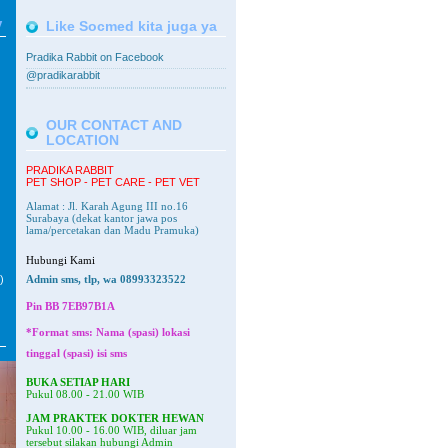
V
Like Socmed kita juga ya
Pradika Rabbit on Facebook
@pradikarabbit
OUR CONTACT AND
LOCATION
PRADIKA RABBIT
PET SHOP - PET CARE - PET VET
Alamat : Jl. Karah Agung III no.16
Surabaya
(dekat kantor jawa pos
lama/percetakan dan Madu Pramuka)
Hubungi Kami
)
Admin sms, tlp, wa 08993323522
Pin BB
7EB97B1A
*Format sms: Nama (spasi) lokasi
tinggal (spasi) isi sms
BUKA SETIAP HARI
Pukul 08.00 - 21.00 WIB
JAM PRAKTEK DOKTER HEWAN
Pukul 10.00 - 16.00 WIB, diluar jam
tersebut silakan hubungi Admin