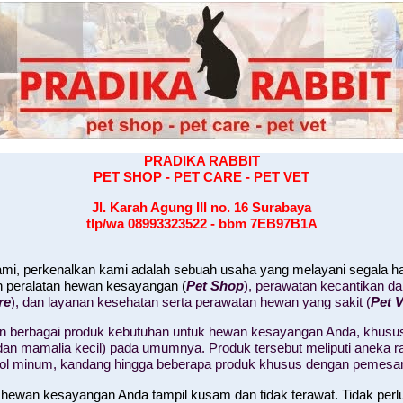
PRADIKA RABBIT
PET SHOP - PET CARE - PET VET
Jl. Karah Agung III no. 16
Surabaya
tlp/wa 08993323522 - bbm 7EB97B1A
kami, perkenalkan kami adalah sebuah usaha yang melayani segala 
n peralatan hewan kesayangan (
Pet Shop
), perawatan kecantikan d
re
), dan layanan kesehatan serta perawatan hewan yang sakit (
Pet V
 berbagai produk kebutuhan untuk hewan kesayangan Anda, khusus
il, dan mamalia kecil) pada umumnya. Produk tersebut meliputi aneka
tol minum, kandang hingga beberapa produk khusus dengan pemesa
 hewan kesayangan Anda tampil kusam dan tidak terawat. Tidak perl