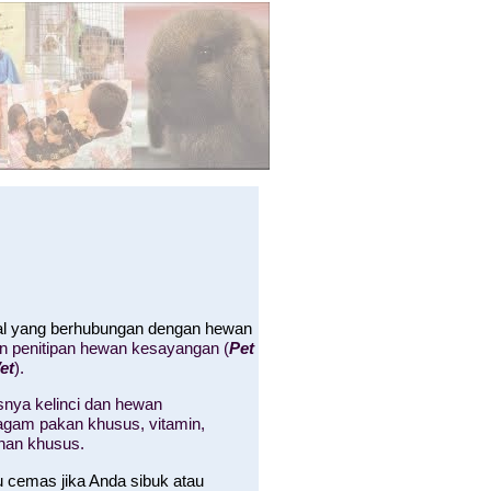
hal yang berhubungan dengan hewan
an penitipan hewan kesayangan (
Pet
et
).
nya kelinci dan hewan
 ragam pakan khusus, vitamin,
nan khusus.
u cemas jika Anda sibuk atau