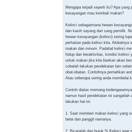
Mengapa terjadi seperti itu? Apa yang p
kesayangan mau kembali makan?
Kelinci sebagaimana hewan kesayanga
dan kasih sayang dari sang pemilik. N
hewan kesayangan (kelinci) sering lu
perhatian pada kelinci kita. Akibatnya 
makan dan minum. Padahal kelinci me
hidup dan beraktivitas, kondisi kelinc
untuk makan jika kita biarkan akan be
cobalah lakukan pendekatan lain sela
obat-obatan. Contohnya pernahkan and
Atau seberapa sering anda membelai k
Contoh diatas memang kedengarannya
namun hasil pendekatan ini sangatla
lakukan hal ini:
1. Saat memberi makan kelinci yang s
belai dan panggil namanya.
2. Bicaralah dan bujuk Si Kelinci agar