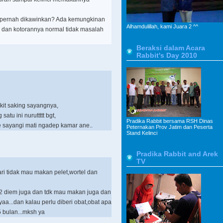
ci pernah dikawinkan? Ada kemungkinan
Alhamdulillah, kami Juara 2 ^^
an dan kotorannya normal tidak masalah
Beraksi dalam Acara
Rabbit's Day 2010
akit saking sayangnya,
satu ini nuruttttt bgt,
Pradika Rabbit bersama RSH Dinas
ne sayangi mati ngadep kamar ane..
Peternakan Prov Jatim dan Peserta
Stand Kelinci
Pradika Rabbit and Arek
TV
hari tidak mau makan pelet,wortel dan
p2 diem juga dan tdk mau makan juga dan
aa...dan kalau perlu diberi obat,obat apa
5 bulan...mksh ya