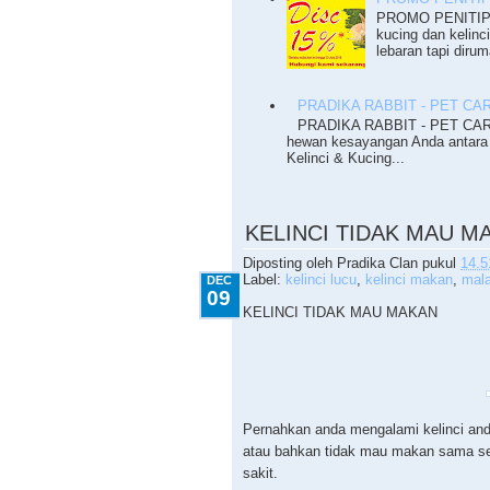
PROMO PENITIPA
kucing dan kelinc
lebaran tapi dirum
PRADIKA RABBIT - PET CA
PRADIKA RABBIT - PET CARE
hewan kesayangan Anda antara 
Kelinci & Kucing...
12.09.2010
KELINCI TIDAK MAU M
Diposting oleh
Pradika Clan
pukul
14.5
Label:
kelinci lucu
,
kelinci makan
,
mal
DEC
09
KELINCI TIDAK MAU MAKAN
Pernahkan anda mengalami kelinci an
atau bahkan tidak mau makan sama sek
sakit.