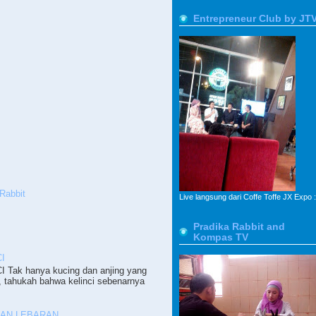
Entrepreneur Club by JT
Rabbit
Live langsung dari Coffe Toffe JX Expo :
Pradika Rabbit and
Kompas TV
I
ak hanya kucing dan anjing yang
, tahukah bahwa kelinci sebenarnya
PAN LEBARAN