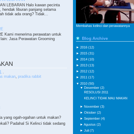
N LEBARAN Halo kawan pecinta
i, hendak liburan panjang selama
ah tidak ada orang? Tidak...
Membahas kelinci dan perawatannya
RE
 Kami menerima perawatan untuk
Blog Archive
lain: Jasa Perawatan Grooming
►
2016
(12)
►
2015
(31)
►
2014
(10)
AKAN
►
2013
(13)
►
2012
(12)
1
.
as makan
,
pradika rabbit
►
2011
(17)
▼
2010
(50)
▼
Desember
(2)
RESOLUSI 2011
KELINCI TIDAK MAU MAKAN
►
November
(3)
►
Oktober
(2)
da yang ogah-ogahan untuk makan?
►
September
(4)
ali? Padahal Si Kelinci tidak sedang
►
Agustus
(2)
►
Juli
(7)