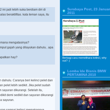
Surabaya Post, 23 Januar
2 ini jadi lebih suka berdiam diri di
2011
s beraktifitas. kata teman saya, itu
gaimana mengatasinya?
umput gajah yang dilayukan dahulu.. apa
dapatkan hay?
Berbagi cara memelihara kelinci, why
not? :)
Lomba Ide Bisnis BMW
PERTAMINA 2010
 dahulu. Caranya beri kelinci pelet dan
 pelet lebih sedikit. Jika pelet sudah
 sayuran dikurangi. Setelah itu,
dikit demi sedikit dan sayuran dikurangi
pa sayuran.
ayuran sampai kelinci memakannya