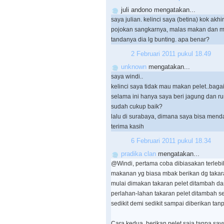
juli andono mengatakan...
saya julian. kelinci saya (betina) kok akhir
pojokan sangkarnya, malas makan dan mala
tandanya dia lg bunting. apa benar?
2 Februari 2011 pukul 18.49
unknown
mengatakan...
saya windi..
kelinci saya tidak mau makan pelet..ba
selama ini hanya saya beri jagung dan r
sudah cukup baik?
lalu di surabaya, dimana saya bisa men
terima kasih
6 Februari 2011 pukul 18.34
pradika clan
mengatakan...
@Windi, pertama coba dibiasakan terlebih
makanan yg biasa mbak berikan dg takaran
mulai dimakan takaran pelet ditambah dan
perlahan-lahan takaran pelet ditambah se
sedikit demi sedikit sampai diberikan tan
Cara kedua, berikan pelet saja tanpa s