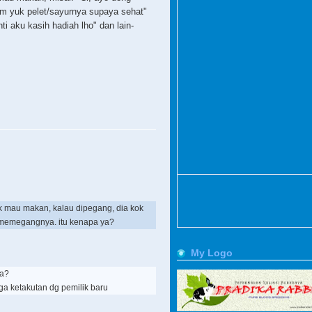
em yuk pelet/sayurnya supaya sehat"
ti aku kasih hadiah lho" dan lain-
dak mau makan, kalau dipegang, dia kok
g memegangnya. itu kenapa ya?
My Logo
ya?
ga ketakutan dg pemilik baru