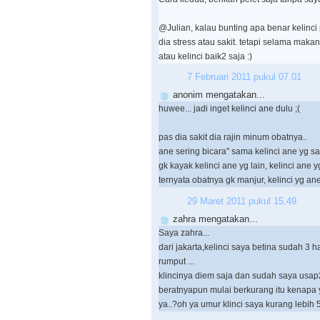
@Julian, kalau bunting apa benar kelin
dia stress atau sakit. tetapi selama mak
atau kelinci baik2 saja :)
7 Februari 2011 pukul 07.01
anonim mengatakan...
huwee... jadi inget kelinci ane dulu ;(
pas dia sakit dia rajin minum obatnya..
ane sering bicara'' sama kelinci ane yg s
gk kayak kelinci ane yg lain, kelinci ane yg 
ternyata obatnya gk manjur, kelinci yg a
29 Maret 2011 pukul 15.49
zahra mengatakan...
Saya zahra...
dari jakarta,kelinci saya betina sudah 3 
rumput ...
klincinya diem saja dan sudah saya usa
beratnyapun mulai berkurang itu kenapa y
ya..?oh ya umur klinci saya kurang lebih 