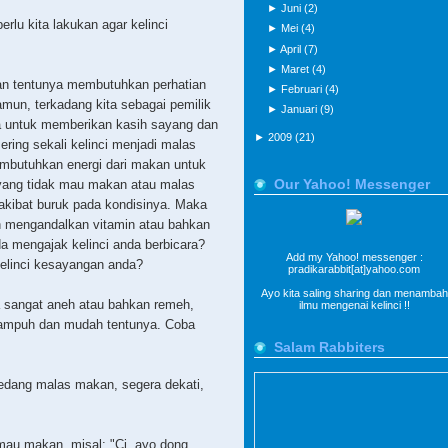
►
Juni
(2)
erlu kita lakukan agar kelinci
►
Mei
(4)
►
April
(7)
►
Maret
(4)
n tentunya membutuhkan perhatian
►
Februari
(4)
amun, terkadang kita sebagai pemilik
►
Januari
(9)
pa untuk memberikan kasih sayang dan
►
2009
(21)
sering sekali kelinci menjadi malas
mbutuhkan energi dari makan untuk
i yang tidak mau makan atau malas
Our Yahoo! Messenger
rakibat buruk pada kondisinya. Maka
in mengandalkan vitamin atau bahkan
a mengajak kelinci anda berbicara?
Add my Yahoo! messenger :
elinci kesayangan anda?
pradikarabbit[at]yahoo.com
Ayo kita saling sharing dan menambah
 sangat aneh atau bahkan remeh,
ilmu mengenai kelinci !!
h ampuh dan mudah tentunya. Coba
Salam Rabbiters
edang malas makan, segera dekati,
 mau makan, misal: "Ci, ayo dong