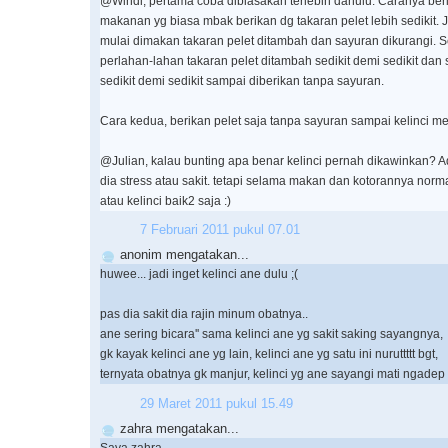
@Windi, pertama coba dibiasakan terlebih dahulu. Caranya beri 
makanan yg biasa mbak berikan dg takaran pelet lebih sedikit. 
mulai dimakan takaran pelet ditambah dan sayuran dikurangi. Se
perlahan-lahan takaran pelet ditambah sedikit demi sedikit dan
sedikit demi sedikit sampai diberikan tanpa sayuran.
Cara kedua, berikan pelet saja tanpa sayuran sampai kelinci 
@Julian, kalau bunting apa benar kelinci pernah dikawinkan?
dia stress atau sakit. tetapi selama makan dan kotorannya norm
atau kelinci baik2 saja :)
7 Februari 2011 pukul 07.01
anonim mengatakan...
huwee... jadi inget kelinci ane dulu ;(
pas dia sakit dia rajin minum obatnya..
ane sering bicara'' sama kelinci ane yg sakit saking sayangnya,
gk kayak kelinci ane yg lain, kelinci ane yg satu ini nuruttttt bgt,
ternyata obatnya gk manjur, kelinci yg ane sayangi mati ngadep
29 Maret 2011 pukul 15.49
zahra mengatakan...