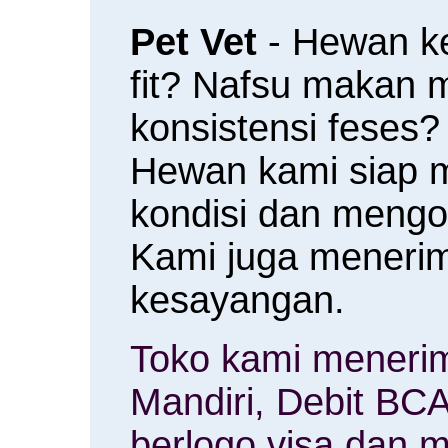
Pet Vet
- Hewan k
fit? Nafsu makan
konsistensi feses?
Hewan kami siap 
kondisi dan meng
Kami juga menerim
kesayangan.
Toko kami menerim
Mandiri, Debit BCA
berlogo visa dan m