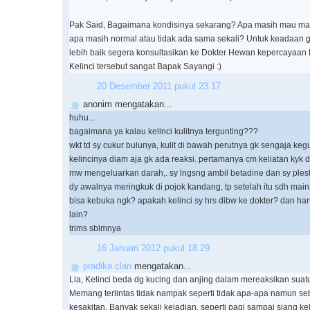
Pak Said, Bagaimana kondisinya sekarang? Apa masih mau m
apa masih normal atau tidak ada sama sekali? Untuk keadaan ge
lebih baik segera konsultasikan ke Dokter Hewan kepercayaan
Kelinci tersebut sangat Bapak Sayangi :)
20 Desember 2011 pukul 23.17
anonim mengatakan...
huhu...
bagaimana ya kalau kelinci kulitnya tergunting???
wkt td sy cukur bulunya, kulit di bawah perutnya gk sengaja kegu
kelincinya diam aja gk ada reaksi. pertamanya cm keliatan kyk d
mw mengeluarkan darah,. sy lngsng ambil betadine dan sy plest
dy awalnya meringkuk di pojok kandang, tp setelah itu sdh main2
bisa kebuka ngk? apakah kelinci sy hrs dibw ke dokter? dan har
lain?
trims sblmnya
16 Januari 2012 pukul 18.29
pradika clan
mengatakan...
Lia, Kelinci beda dg kucing dan anjing dalam mereaksikan suatu
Memang terlintas tidak nampak seperti tidak apa-apa namun se
kesakitan. Banyak sekali kejadian, seperti pagi sampai siang kel