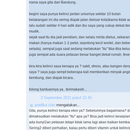
nama saya gita dari Bandung..
begini saya punya kelinci jantan umurnya sekitar 10 bulan
belakangan ini dia sering diajak jalan (keluar kota)karna tidak
lalu sudah sekitar 4 hari adik dan ibu saya yang cukup dekat d
mudik..
sejak saat itu dia jadi pendiam, dan selalu minta dielus, sekaran
makan (hanya makan 1-2 pelet, sepotong kecil wortel, dan beber
selada), sempat juga saat sedang melakukan "itu" tiba-tiba kelu
juga sempat ada suara petasan besar banget dekat rumah, feses
kira-kira kelinci saya kenapa ya ? sakit, stress, atau kangen de
saya ? saya juga sempt beberapa kali memberikan minyak angin 
kembung, dan diajak bicara..
tolong bantuannya ya.. terimakasih...
3 September 2011 pukul 22.45
pradika clan
mengatakan...
Gita, punya kelinci berapa ekor ya? Sebelumnya bagaimana? d
dimaksudkan melakukan "itu" apa ya? Bisa jadi kelinci kesepian
ada bunyi2an petasan tetapi tidak lama lagi akan baikan kembali
Sering2 diberi perhatian, kalau perlu diberi vitamin untuk kelincin