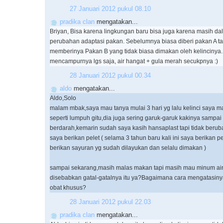
27 Januari 2012 pukul 08.10
pradika clan
mengatakan...
Briyan, Bisa karena lingkungan baru bisa juga karena masih da
perubahan adaptasi pakan. Sebelumnya biasa diberi pakan A t
memberinya Pakan B yang tidak biasa dimakan oleh kelincinya.
mencampurnya lgs saja, air hangat + gula merah secukpnya :)
28 Januari 2012 pukul 00.34
aldo
mengatakan...
Aldo,Solo
malam mbak,saya mau tanya mulai 3 hari yg lalu kelinci saya m
seperti lumpuh gitu,dia juga sering garuk-garuk kakinya sampai
berdarah,kemarin sudah saya kasih hansaplast tapi tidak beru
saya berikan pelet ( selama 3 tahun baru kali ini saya berikan p
berikan sayuran yg sudah dilayukan dan selalu dimakan )
sampai sekarang,masih malas makan tapi masih mau minum ai
disebabkan gatal-gatalnya itu ya?Bagaimana cara mengatasin
obat khusus?
28 Januari 2012 pukul 22.03
pradika clan
mengatakan...