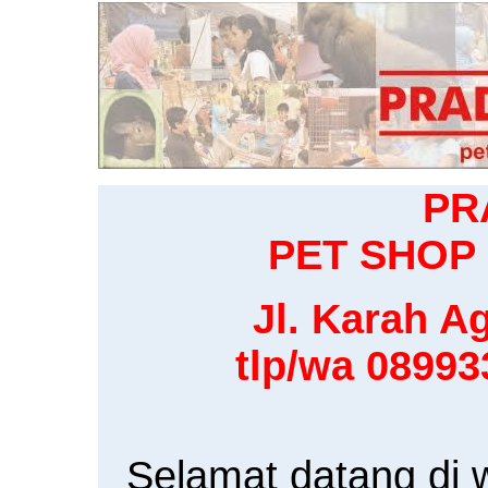
PR
PET SHOP 
Jl. Karah Ag
tlp/wa 0899
Selamat datang di 