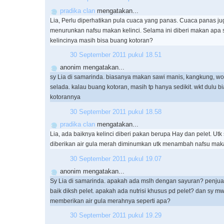
pradika clan
mengatakan...
Lia, Perlu diperhatikan pula cuaca yang panas. Cuaca panas ju
menurunkan nafsu makan kelinci. Selama ini diberi makan apa 
kelincinya masih bisa buang kotoran?
30 September 2011 pukul 18.51
anonim mengatakan...
sy Lia di samarinda. biasanya makan sawi manis, kangkung, wor
selada. kalau buang kotoran, masih tp hanya sedikit. wkt dulu b
kotorannya
30 September 2011 pukul 18.58
pradika clan
mengatakan...
Lia, ada baiknya kelinci diberi pakan berupa Hay dan pelet. Ut
diberikan air gula merah diminumkan utk menambah nafsu mak
30 September 2011 pukul 19.07
anonim mengatakan...
Sy Lia di samarinda. apakah ada mslh dengan sayuran? penjual k
baik diksh pelet. apakah ada nutrisi khusus pd pelet? dan sy mw
memberikan air gula merahnya seperti apa?
30 September 2011 pukul 19.29