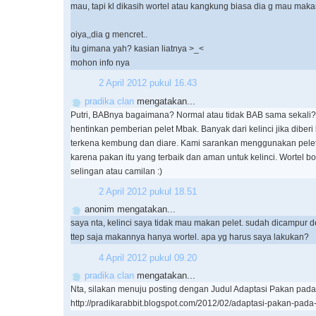
mau, tapi kl dikasih wortel atau kangkung biasa dia g mau maka
oiya,,dia g mencret..
itu gimana yah? kasian liatnya >_<
mohon info nya
2 April 2012 pukul 16.43
pradika clan
mengatakan...
Putri, BABnya bagaimana? Normal atau tidak BAB sama sekali
hentinkan pemberian pelet Mbak. Banyak dari kelinci jika diber
terkena kembung dan diare. Kami sarankan menggunakan pelet
karena pakan itu yang terbaik dan aman untuk kelinci. Wortel b
selingan atau camilan :)
2 April 2012 pukul 18.51
anonim mengatakan...
saya nta, kelinci saya tidak mau makan pelet. sudah dicampur d
ttep saja makannya hanya wortel. apa yg harus saya lakukan?
4 April 2012 pukul 09.20
pradika clan
mengatakan...
Nta, silakan menuju posting dengan Judul Adaptasi Pakan pada K
http://pradikarabbit.blogspot.com/2012/02/adaptasi-pakan-pada-