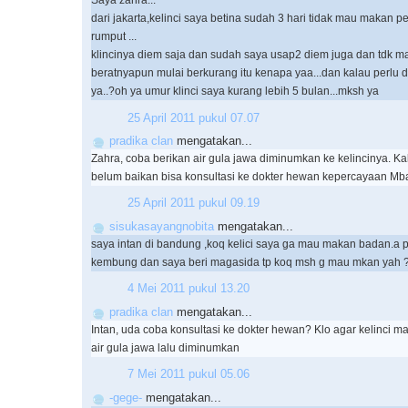
Saya zahra...
dari jakarta,kelinci saya betina sudah 3 hari tidak mau makan pe
rumput ...
klincinya diem saja dan sudah saya usap2 diem juga dan tdk 
beratnyapun mulai berkurang itu kenapa yaa...dan kalau perlu d
ya..?oh ya umur klinci saya kurang lebih 5 bulan...mksh ya
25 April 2011 pukul 07.07
pradika clan
mengatakan...
Zahra, coba berikan air gula jawa diminumkan ke kelincinya. K
belum baikan bisa konsultasi ke dokter hewan kepercayaan Mba
25 April 2011 pukul 09.19
sisukasayangnobita
mengatakan...
saya intan di bandung ,koq kelici saya ga mau makan badan.a pa
kembung dan saya beri magasida tp koq msh g mau mkan yah
4 Mei 2011 pukul 13.20
pradika clan
mengatakan...
Intan, uda coba konsultasi ke dokter hewan? Klo agar kelinci 
air gula jawa lalu diminumkan
7 Mei 2011 pukul 05.06
-gege-
mengatakan...