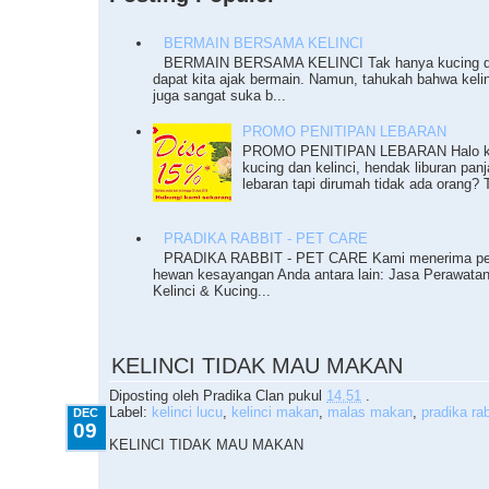
BERMAIN BERSAMA KELINCI
BERMAIN BERSAMA KELINCI Tak hanya kucing da
dapat kita ajak bermain. Namun, tahukah bahwa keli
juga sangat suka b...
PROMO PENITIPAN LEBARAN
PROMO PENITIPAN LEBARAN Halo ka
kucing dan kelinci, hendak liburan pan
lebaran tapi dirumah tidak ada orang? T
PRADIKA RABBIT - PET CARE
PRADIKA RABBIT - PET CARE Kami menerima pe
hewan kesayangan Anda antara lain: Jasa Perawata
Kelinci & Kucing...
12.09.2010
KELINCI TIDAK MAU MAKAN
Diposting oleh
Pradika Clan
pukul
14.51
.
Label:
kelinci lucu
,
kelinci makan
,
malas makan
,
pradika rab
DEC
09
KELINCI TIDAK MAU MAKAN