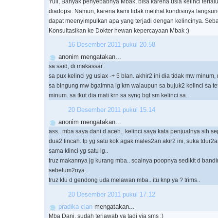
Yuli, Banyak penyebabnya Mbak, bisa karena usia kelinci terlal
diadopsi. Namun, karena kami tidak melihat kondisinya langsung
dapat meenyimpulkan apa yang terjadi dengan kelincinya. Seb
Konsultasikan ke Dokter hewan kepercayaan Mbak :)
16 Desember 2011 pukul 20.58
anonim mengatakan...
sa said, di makassar.
sa pux kelinci yg usiax -+ 5 blan. akhir2 ini dia tidak mw minum,
sa bingung mw bgaimna lg krn walaupun sa bujuk2 kelinci sa te
minum. sa tkut dia mati krn sa syng bgt sm kelinci sa..
20 Desember 2011 pukul 15.14
anonim mengatakan...
ass.. mba saya dani d aceh.. kelinci saya kata penjualnya sih s
dua2 lincah. tp yg satu kok agak males2an akir2 ini, suka tdur2
sama klinci yg satu lg..
truz makannya jg kurang mba.. soalnya poopnya sedikit d band
sebelum2nya..
truz klu d gendong uda melawan mba.. itu knp ya ? trims..
20 Desember 2011 pukul 17.12
pradika clan
mengatakan...
Mba Dani, sudah terjawab ya tadi via sms :)