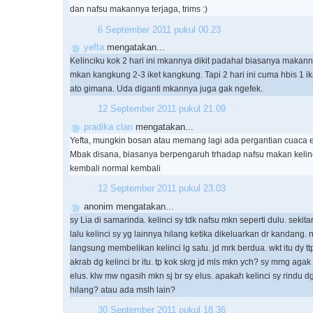
dan nafsu makannya terjaga, trims :)
6 September 2011 pukul 00.23
yefta
mengatakan...
Kelinciku kok 2 hari ini mkannya dikit padahal biasanya makann
mkan kangkung 2-3 iket kangkung. Tapi 2 hari ini cuma hbis 1 ika
ato gimana. Uda diganti mkannya juga gak ngefek.
12 September 2011 pukul 21.09
pradika clan
mengatakan...
Yefta, mungkin bosan atau memang lagi ada pergantian cuaca e
Mbak disana, biasanya berpengaruh trhadap nafsu makan kelinc
kembali normal kembali
12 September 2011 pukul 23.03
anonim mengatakan...
sy Lia di samarinda. kelinci sy tdk nafsu mkn seperti dulu. sekit
lalu kelinci sy yg lainnya hilang ketika dikeluarkan dr kandang.
langsung membelikan kelinci lg satu. jd mrk berdua. wkt itu dy t
akrab dg kelinci br itu. tp kok skrg jd mls mkn ych? sy mmg aga
elus. klw mw ngasih mkn sj br sy elus. apakah kelinci sy rindu 
hilang? atau ada mslh lain?
30 September 2011 pukul 18.36