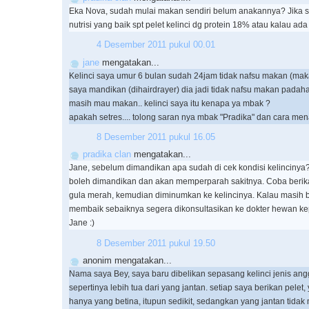
Eka Nova, sudah mulai makan sendiri belum anakannya? Jika s
nutrisi yang baik spt pelet kelinci dg protein 18% atau kalau ada 
4 Desember 2011 pukul 00.01
jane
mengatakan...
Kelinci saya umur 6 bulan sudah 24jam tidak nafsu makan (makan
saya mandikan (dihairdrayer) dia jadi tidak nafsu makan padah
masih mau makan.. kelinci saya itu kenapa ya mbak ?
apakah setres.... tolong saran nya mbak "Pradika" dan cara me
8 Desember 2011 pukul 16.05
pradika clan
mengatakan...
Jane, sebelum dimandikan apa sudah di cek kondisi kelincinya? K
boleh dimandikan dan akan memperparah sakitnya. Coba berika
gula merah, kemudian diminumkan ke kelincinya. Kalau masih 
membaik sebaiknya segera dikonsultasikan ke dokter hewan k
Jane :)
8 Desember 2011 pukul 19.50
anonim mengatakan...
Nama saya Bey, saya baru dibelikan sepasang kelinci jenis ang
sepertinya lebih tua dari yang jantan. setiap saya berikan pele
hanya yang betina, itupun sedikit, sedangkan yang jantan tida