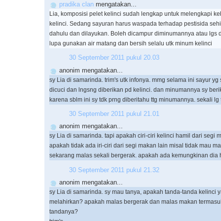
pradika clan
mengatakan...
Lia, komposisi pelet kelinci sudah lengkap untuk melengkapi ke
kelinci. Sedang sayuran harus waspada terhadap pestisida seh
dahulu dan dilayukan. Boleh dicampur diminumannya atau lgs 
lupa gunakan air matang dan bersih selalu utk minum kelinci
30 September 2011 pukul 20.03
anonim mengatakan...
sy Lia di samarinda. trim's utk infonya. mmg selama ini sayur yg 
dicuci dan lngsng diberikan pd kelinci. dan minumannya sy beri
karena sblm ini sy tdk prng diberitahu ttg minumannya. sekali lg 
30 September 2011 pukul 21.01
anonim mengatakan...
sy Lia di samarinda. tapi apakah ciri-ciri kelinci hamil dari segi
apakah tidak ada iri-ciri dari segi makan lain misal tidak mau m
sekarang malas sekali bergerak. apakah ada kemungkinan dia h
30 September 2011 pukul 21.32
anonim mengatakan...
sy Lia di samarinda. sy mau tanya, apakah tanda-tanda kelinci
melahirkan? apakah malas bergerak dan malas makan termasuk
tandanya?