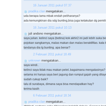
16 Januari 2011 pukul 07.37
pradika clan
mengatakan...
uda berapa lama mbak endah peliharanya?
ada kemungkinan dia sdg bunting,bisa juga ketakutan dg pemili
16 Januari 2011 pukul 10.13
juli andono mengatakan...
saya julian. kelinci saya (betina) kok akhir2 ini jadi lebih suka be
pojokan sangkarnya, malas makan dan malas beraktifitas. kata t
tandanya dia lg bunting. apa benar?
2 Februari 2011 pukul 18.49
unknown
mengatakan...
saya windi..
kelinci saya tidak mau makan pelet..bagaimana mengatasinya?
selama ini hanya saya beri jagung dan rumput gajah yang dilay
sudah cukup baik?
lalu di surabaya, dimana saya bisa mendapatkan hay?
terima kasih
6 Februari 2011 pukul 18.34
pradika clan
mengatakan...