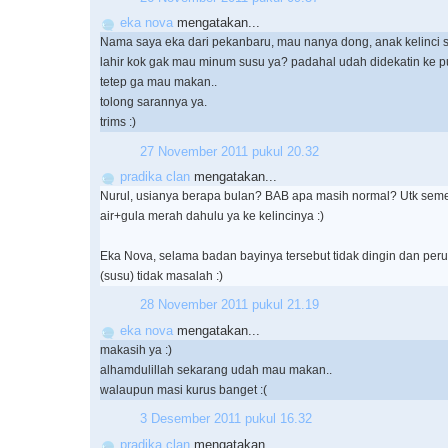
eka nova
mengatakan...
Nama saya eka dari pekanbaru, mau nanya dong, anak kelinci 
lahir kok gak mau minum susu ya? padahal udah didekatin ke pu
tetep ga mau makan..
tolong sarannya ya.
trims :)
27 November 2011 pukul 20.32
pradika clan
mengatakan...
Nurul, usianya berapa bulan? BAB apa masih normal? Utk seme
air+gula merah dahulu ya ke kelincinya :)
Eka Nova, selama badan bayinya tersebut tidak dingin dan perutn
(susu) tidak masalah :)
28 November 2011 pukul 21.19
eka nova
mengatakan...
makasih ya :)
alhamdulillah sekarang udah mau makan..
walaupun masi kurus banget :(
3 Desember 2011 pukul 16.32
pradika clan
mengatakan...