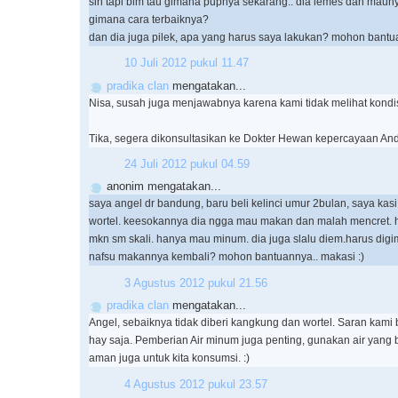
sih tapi blm tau gimana pupnya sekarang.. dia lemes dan maun
gimana cara terbaiknya?
dan dia juga pilek, apa yang harus saya lakukan? mohon bantua
10 Juli 2012 pukul 11.47
pradika clan
mengatakan...
Nisa, susah juga menjawabnya karena kami tidak melihat kondis
Tika, segera dikonsultasikan ke Dokter Hewan kepercayaan And
24 Juli 2012 pukul 04.59
anonim mengatakan...
saya angel dr bandung, baru beli kelinci umur 2bulan, saya ka
wortel. keesokannya dia ngga mau makan dan malah mencret. ha
mkn sm skali. hanya mau minum. dia juga slalu diem.harus digi
nafsu makannya kembali? mohon bantuannya.. makasi :)
3 Agustus 2012 pukul 21.56
pradika clan
mengatakan...
Angel, sebaiknya tidak diberi kangkung dan wortel. Saran kami 
hay saja. Pemberian Air minum juga penting, gunakan air yang 
aman juga untuk kita konsumsi. :)
4 Agustus 2012 pukul 23.57