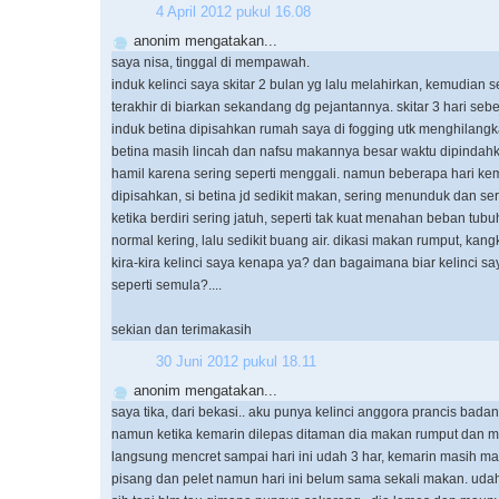
4 April 2012 pukul 16.08
anonim mengatakan...
saya nisa, tinggal di mempawah.
induk kelinci saya skitar 2 bulan yg lalu melahirkan, kemudian s
terakhir di biarkan sekandang dg pejantannya. skitar 3 hari se
induk betina dipisahkan rumah saya di fogging utk menghilangk
betina masih lincah dan nafsu makannya besar waktu dipindahk
hamil karena sering seperti menggali. namun beberapa hari ke
dipisahkan, si betina jd sedikit makan, sering menunduk dan se
ketika berdiri sering jatuh, seperti tak kuat menahan beban tub
normal kering, lalu sedikit buang air. dikasi makan rumput, kang
kira-kira kelinci saya kenapa ya? dan bagaimana biar kelinci sa
seperti semula?....
sekian dan terimakasih
30 Juni 2012 pukul 18.11
anonim mengatakan...
saya tika, dari bekasi.. aku punya kelinci anggora prancis bad
namun ketika kemarin dilepas ditaman dia makan rumput dan 
langsung mencret sampai hari ini udah 3 har, kemarin masih 
pisang dan pelet namun hari ini belum sama sekali makan. udah