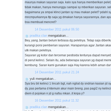
maunya makan sayuran saja. kalo sya hanya memberikan pelet, 
tidak makan, hanya menunggu sampai sy mberikan sayuran. se
bagaimana ya smpai klinci jantan sy mau makan pelet? pdahl s
mncmpurkannya ttp saja yg dmakan hanya sayurannya..dan ap
bsa membuat mencret?
14 Desember 2011 pukul 06.50
pradika clan
mengatakan...
Bey, yang Jantan belum terbiasa dg peletnya. Tetap saja diberi
kurangi porsi pemberian sayuran. Harapannya agar Jantan aka
utk makan peletnya.
Sayuran yg kotor dan tercemar pestisida tentunya dapat men
di perut kelinci. Selain itu, ada beberapa sayuran yg dapat mem
kembung. Saran kami gunakan saja Hay karena lebih aman dan h
14 Desember 2011 pukul 21.24
yuli mengatakan...
Sya bru bli kelinci 1 lincah bgt, nah ngliat dy sndrian kasian jd s
dy..pas pertama d ktemuin akur main breng..pas pagi2 ny kelinc
diem d pojokan n jd g nafsu mkan..it knpa y?
16 Desember 2011 pukul 11.32
pradika clan
mengatakan...