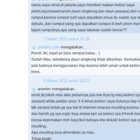
nama saya rendi,di jakarta,saya memberi makan kelinci saya
pelet,sayur(sawi/caisim,daun singkong,dan daun pepaya),dan se
rumput,karena rumput sulit saya dapatkan,smua itu sudah sya la
dahulu,,dan rumput yang sya dapatkan rumput di bwh phon mang
tajam rumputnya,apa yang saya lakukan sudah benar??
2 Maret 2012 pukul 14.26
pradika clan
mengatakan...
Rendi Jkt, maaf ya baru sempat balas.. :)
Sudah Mas, sebaiknya daun singkong tidak diberikan. Kemudia
ada baiknya menggunakan Hay karena lebih aman untuk kelinci
trims..
6 Maret 2012 pukul 00.01
anonim mengatakan...
rendi jkt,mksh mas atas jwbannya,sya mw tnya lg mas,kelinci sy
zealand white,sekitar umur 3-4 blnan,kelinci saya bulunya tiap ha
tdk sampai botak,yg sya liat di internet nmanya moulting,karena kl
dan bersih,yg sya ingin tnya,smpai kpn ya kelinci sya b'henti m
punya keponakan msh bayi,tkut bahaya klw dekat2 kelinci sya 
moulting..
Apa moulting bisa dihentikan ya mas..
Trima kasih..