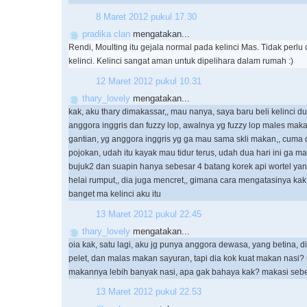
8 Maret 2012 pukul 17.30
pradika clan
mengatakan...
Rendi, Moulting itu gejala normal pada kelinci Mas. Tidak perl
kelinci. Kelinci sangat aman untuk dipelihara dalam rumah :)
12 Maret 2012 pukul 10.31
thary_lovely
mengatakan...
kak, aku thary dimakassar,, mau nanya, saya baru beli kelinci du
anggora inggris dan fuzzy lop, awalnya yg fuzzy lop males mak
gantian, yg anggora inggris yg ga mau sama skli makan,, cuma 
pojokan, udah itu kayak mau tidur terus, udah dua hari ini ga m
bujuk2 dan suapin hanya sebesar 4 batang korek api wortel ya
helai rumput,, dia juga mencret,, gimana cara mengatasinya ka
banget ma kelinci aku itu
13 Maret 2012 pukul 22.45
thary_lovely
mengatakan...
oia kak, satu lagi, aku jg punya anggora dewasa, yang betina,
pelet, dan malas makan sayuran, tapi dia kok kuat makan nasi?
makannya lebih banyak nasi, apa gak bahaya kak? makasi se
13 Maret 2012 pukul 22.53