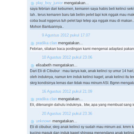
play_boy_junior
mengatakan...
saya febrian dari kebumen, kemaren saya habis beli kelinci sek
lah.. terus kemaren baru tak beliin pelet tapi kok nggak mau ma
coba buat nggerus tuh pelet tapi tetep aja nggak mau di makan..
Mohon Bantuannya..
9 Agustus 2012 pukul 17.07
pradika clan
mengatakan...
Febrian, silakan baca postingan kami mengenai adaptasi pakan 
10 Agustus 2012 pukul 23.06
elisabeth mengatakan...
Dari Eli di Cibubur : mau tanya kak, anak kelinci sy umur 14 hari
oleh induknya, namun krn induk kelinci kaget, anak kelinci itu te
skrg kondisinya lemas dan tidak mau minum ASI. Bgmn mengata
16 Agustus 2012 pukul 21.09
pradika clan
mengatakan...
Eli, ditenangin dahulu induknya.. btw, apa yang membuat sang 
20 Agustus 2012 pukul 23.36
unknown
mengatakan...
Eli di cibubur, skrg anak kelinci sy sudah mau minum asi. kmrn k
kucing masuk dan induk kaget shingga menendang anak kelinc