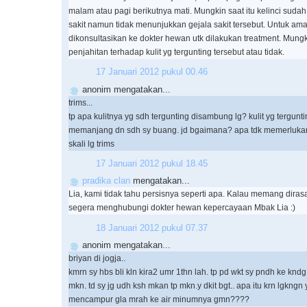
malam atau pagi berikutnya mati. Mungkin saat itu kelinci sud
sakit namun tidak menunjukkan gejala sakit tersebut. Untuk a
dikonsultasikan ke dokter hewan utk dilakukan treatment. Mungk
penjahitan terhadap kulit yg tergunting tersebut atau tidak.
17 Januari 2012 pukul 00.46
anonim mengatakan...
trims...
tp apa kulitnya yg sdh tergunting disambung lg? kulit yg terguntin
memanjang dn sdh sy buang. jd bgaimana? apa tdk memerlukan k
skali lg trims
17 Januari 2012 pukul 18.45
pradika clan
mengatakan...
Lia, kami tidak tahu persisnya seperti apa. Kalau memang diras
segera menghubungi dokter hewan kepercayaan Mbak Lia :)
18 Januari 2012 pukul 07.37
anonim mengatakan...
briyan di jogja..
kmrn sy hbs bli kln kira2 umr 1thn lah. tp pd wkt sy pndh ke knd
mkn. td sy jg udh ksh mkan tp mkn.y dkit bgt.. apa itu krn lgkngn 
mencampur gla mrah ke air minumnya gmn????