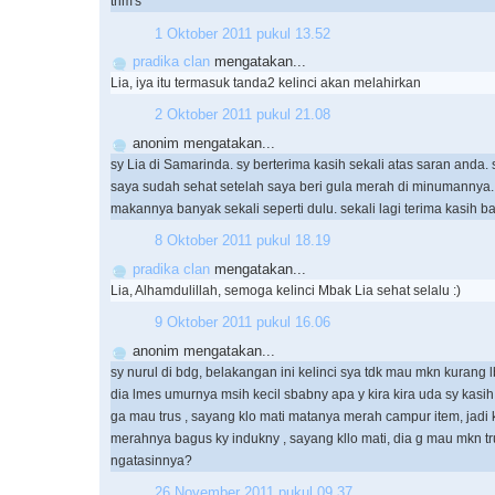
trim's
1 Oktober 2011 pukul 13.52
pradika clan
mengatakan...
Lia, iya itu termasuk tanda2 kelinci akan melahirkan
2 Oktober 2011 pukul 21.08
anonim mengatakan...
sy Lia di Samarinda. sy berterima kasih sekali atas saran anda. 
saya sudah sehat setelah saya beri gula merah di minumannya.
makannya banyak sekali seperti dulu. sekali lagi terima kasih b
8 Oktober 2011 pukul 18.19
pradika clan
mengatakan...
Lia, Alhamdulillah, semoga kelinci Mbak Lia sehat selalu :)
9 Oktober 2011 pukul 16.06
anonim mengatakan...
sy nurul di bdg, belakangan ini kelinci sya tdk mau mkn kurang l
dia lmes umurnya msih kecil sbabny apa y kira kira uda sy kasih
ga mau trus , sayang klo mati matanya merah campur item, jadi k
merahnya bagus ky indukny , sayang kllo mati, dia g mau mkn tr
ngatasinnya?
26 November 2011 pukul 09.37