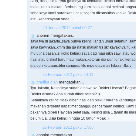
Aldo, bisa jadi karena gatalnya itu kemudian kelinci merasa ti
malas untuk makan. Berhubung kami tidak dapat melihat langsu
sebaiknya kami sarankan untuk segera dikonsultasikan ke Dokt
atau kepercayaan Anda :)
29 Januari 2012 pukul 00.27
anonim mengatakan...
saya tya di jakarta..saya punya kelinci jantan umur setahun..sam
saya kawinkan..kmrn dia ga nafsu makan.trs skr kayaknya flu 
mulut na basah..si koko kelinci saya gag mau mkn sawi atau wor
nasi atau biskuit baru mau makan..kotoran dia pun lunak..kenapa
dia udh ketuaan..blm sanggup klo mpe diay mati hiksss...tks y
25 Februari 2012 pukul 14.11
pradika clan
mengatakan...
Tya Jakarta, Kelincinya sudah dibawa ke Dokter Hewan? Baga
Dokter disana? Apa sudah diberi terapi? :)
Sebaiknya kelinci tidak diberi nasi dan biskuit karena kandung
makanan tersebut dapat menganggu pencernaan kelinci. Kami 
pakannya diberi Hay dan pelet saja. Kelinci usia 1 tahun itu ma
belum tua. Usia kelinci hingga 10 tahun Mbak :)
26 Februari 2012 pukul 17.06
anonim mengatakan...