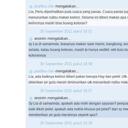
pradika clan
mengatakan...
Lia, Perlu diperhatikan pula cuaca yang panas. Cuaca panas ju
menurunkan nafsu makan kelinci. Selama ini diberi makan apa 
kelincinya masih bisa buang kotoran?
30 September 2011 pukul 18.51
anonim mengatakan...
sy Lia di samarinda. biasanya makan sawi manis, kangkung, wor
selada. kalau buang kotoran, masih tp hanya sedikit. wkt dulu b
kotorannya
30 September 2011 pukul 18.58
pradika clan
mengatakan...
Lia, ada baiknya kelinci diberi pakan berupa Hay dan pelet. Ut
diberikan air gula merah diminumkan utk menambah nafsu mak
30 September 2011 pukul 19.07
anonim mengatakan...
Sy Lia di samarinda. apakah ada mslh dengan sayuran? penjual k
baik diksh pelet. apakah ada nutrisi khusus pd pelet? dan sy mw
memberikan air gula merahnya seperti apa?
30 September 2011 pukul 19.29