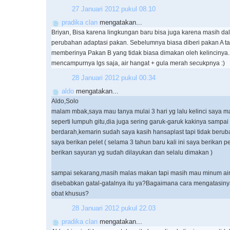
27 Januari 2012 pukul 08.10
pradika clan
mengatakan...
Briyan, Bisa karena lingkungan baru bisa juga karena masih da
perubahan adaptasi pakan. Sebelumnya biasa diberi pakan A t
memberinya Pakan B yang tidak biasa dimakan oleh kelincinya.
mencampurnya lgs saja, air hangat + gula merah secukpnya :)
28 Januari 2012 pukul 00.34
aldo
mengatakan...
Aldo,Solo
malam mbak,saya mau tanya mulai 3 hari yg lalu kelinci saya m
seperti lumpuh gitu,dia juga sering garuk-garuk kakinya sampai
berdarah,kemarin sudah saya kasih hansaplast tapi tidak beru
saya berikan pelet ( selama 3 tahun baru kali ini saya berikan p
berikan sayuran yg sudah dilayukan dan selalu dimakan )
sampai sekarang,masih malas makan tapi masih mau minum ai
disebabkan gatal-gatalnya itu ya?Bagaimana cara mengatasin
obat khusus?
28 Januari 2012 pukul 22.03
pradika clan
mengatakan...