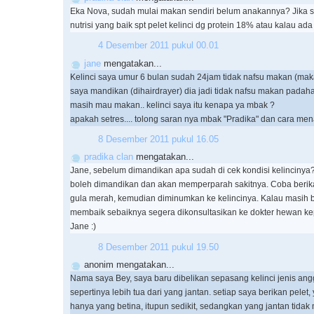
Eka Nova, sudah mulai makan sendiri belum anakannya? Jika s
nutrisi yang baik spt pelet kelinci dg protein 18% atau kalau ada 
4 Desember 2011 pukul 00.01
jane
mengatakan...
Kelinci saya umur 6 bulan sudah 24jam tidak nafsu makan (makan
saya mandikan (dihairdrayer) dia jadi tidak nafsu makan padah
masih mau makan.. kelinci saya itu kenapa ya mbak ?
apakah setres.... tolong saran nya mbak "Pradika" dan cara me
8 Desember 2011 pukul 16.05
pradika clan
mengatakan...
Jane, sebelum dimandikan apa sudah di cek kondisi kelincinya? K
boleh dimandikan dan akan memperparah sakitnya. Coba berika
gula merah, kemudian diminumkan ke kelincinya. Kalau masih 
membaik sebaiknya segera dikonsultasikan ke dokter hewan k
Jane :)
8 Desember 2011 pukul 19.50
anonim mengatakan...
Nama saya Bey, saya baru dibelikan sepasang kelinci jenis ang
sepertinya lebih tua dari yang jantan. setiap saya berikan pele
hanya yang betina, itupun sedikit, sedangkan yang jantan tida