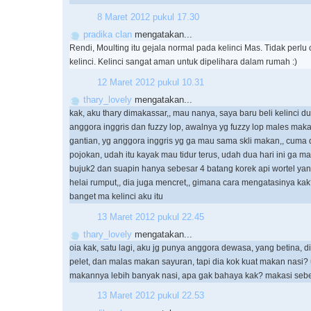
8 Maret 2012 pukul 17.30
pradika clan
mengatakan...
Rendi, Moulting itu gejala normal pada kelinci Mas. Tidak perl
kelinci. Kelinci sangat aman untuk dipelihara dalam rumah :)
12 Maret 2012 pukul 10.31
thary_lovely
mengatakan...
kak, aku thary dimakassar,, mau nanya, saya baru beli kelinci du
anggora inggris dan fuzzy lop, awalnya yg fuzzy lop males mak
gantian, yg anggora inggris yg ga mau sama skli makan,, cuma 
pojokan, udah itu kayak mau tidur terus, udah dua hari ini ga m
bujuk2 dan suapin hanya sebesar 4 batang korek api wortel ya
helai rumput,, dia juga mencret,, gimana cara mengatasinya ka
banget ma kelinci aku itu
13 Maret 2012 pukul 22.45
thary_lovely
mengatakan...
oia kak, satu lagi, aku jg punya anggora dewasa, yang betina,
pelet, dan malas makan sayuran, tapi dia kok kuat makan nasi?
makannya lebih banyak nasi, apa gak bahaya kak? makasi se
13 Maret 2012 pukul 22.53