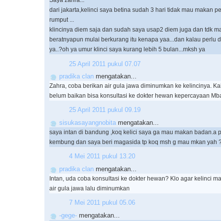
Saya zahra...
dari jakarta,kelinci saya betina sudah 3 hari tidak mau makan pe
rumput ...
klincinya diem saja dan sudah saya usap2 diem juga dan tdk 
beratnyapun mulai berkurang itu kenapa yaa...dan kalau perlu d
ya..?oh ya umur klinci saya kurang lebih 5 bulan...mksh ya
25 April 2011 pukul 07.07
pradika clan
mengatakan...
Zahra, coba berikan air gula jawa diminumkan ke kelincinya. K
belum baikan bisa konsultasi ke dokter hewan kepercayaan Mba
25 April 2011 pukul 09.19
sisukasayangnobita
mengatakan...
saya intan di bandung ,koq kelici saya ga mau makan badan.a pa
kembung dan saya beri magasida tp koq msh g mau mkan yah
4 Mei 2011 pukul 13.20
pradika clan
mengatakan...
Intan, uda coba konsultasi ke dokter hewan? Klo agar kelinci 
air gula jawa lalu diminumkan
7 Mei 2011 pukul 05.06
-gege-
mengatakan...