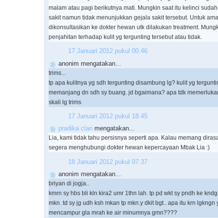
malam atau pagi berikutnya mati. Mungkin saat itu kelinci sud
sakit namun tidak menunjukkan gejala sakit tersebut. Untuk a
dikonsultasikan ke dokter hewan utk dilakukan treatment. Mungk
penjahitan terhadap kulit yg tergunting tersebut atau tidak.
17 Januari 2012 pukul 00.46
anonim mengatakan...
trims...
tp apa kulitnya yg sdh tergunting disambung lg? kulit yg terguntin
memanjang dn sdh sy buang. jd bgaimana? apa tdk memerlukan k
skali lg trims
17 Januari 2012 pukul 18.45
pradika clan
mengatakan...
Lia, kami tidak tahu persisnya seperti apa. Kalau memang diras
segera menghubungi dokter hewan kepercayaan Mbak Lia :)
18 Januari 2012 pukul 07.37
anonim mengatakan...
briyan di jogja..
kmrn sy hbs bli kln kira2 umr 1thn lah. tp pd wkt sy pndh ke knd
mkn. td sy jg udh ksh mkan tp mkn.y dkit bgt.. apa itu krn lgkngn 
mencampur gla mrah ke air minumnya gmn????