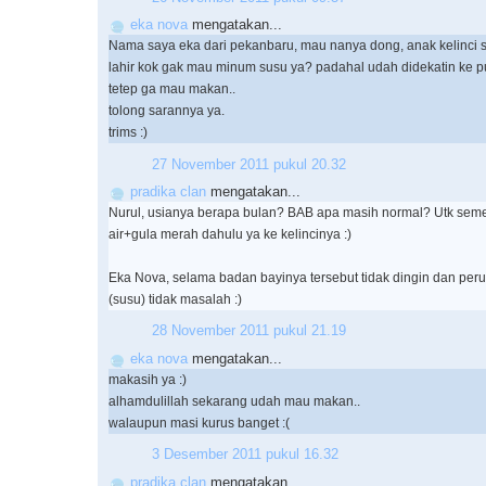
eka nova
mengatakan...
Nama saya eka dari pekanbaru, mau nanya dong, anak kelinci 
lahir kok gak mau minum susu ya? padahal udah didekatin ke pu
tetep ga mau makan..
tolong sarannya ya.
trims :)
27 November 2011 pukul 20.32
pradika clan
mengatakan...
Nurul, usianya berapa bulan? BAB apa masih normal? Utk seme
air+gula merah dahulu ya ke kelincinya :)
Eka Nova, selama badan bayinya tersebut tidak dingin dan perutn
(susu) tidak masalah :)
28 November 2011 pukul 21.19
eka nova
mengatakan...
makasih ya :)
alhamdulillah sekarang udah mau makan..
walaupun masi kurus banget :(
3 Desember 2011 pukul 16.32
pradika clan
mengatakan...