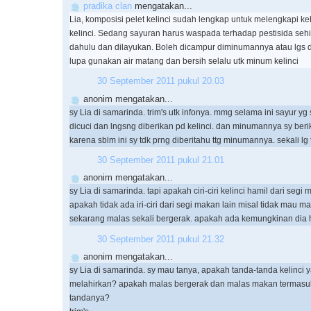
pradika clan
mengatakan...
Lia, komposisi pelet kelinci sudah lengkap untuk melengkapi ke
kelinci. Sedang sayuran harus waspada terhadap pestisida seh
dahulu dan dilayukan. Boleh dicampur diminumannya atau lgs 
lupa gunakan air matang dan bersih selalu utk minum kelinci
30 September 2011 pukul 20.03
anonim mengatakan...
sy Lia di samarinda. trim's utk infonya. mmg selama ini sayur yg 
dicuci dan lngsng diberikan pd kelinci. dan minumannya sy beri
karena sblm ini sy tdk prng diberitahu ttg minumannya. sekali lg 
30 September 2011 pukul 21.01
anonim mengatakan...
sy Lia di samarinda. tapi apakah ciri-ciri kelinci hamil dari segi
apakah tidak ada iri-ciri dari segi makan lain misal tidak mau m
sekarang malas sekali bergerak. apakah ada kemungkinan dia h
30 September 2011 pukul 21.32
anonim mengatakan...
sy Lia di samarinda. sy mau tanya, apakah tanda-tanda kelinci
melahirkan? apakah malas bergerak dan malas makan termasuk
tandanya?