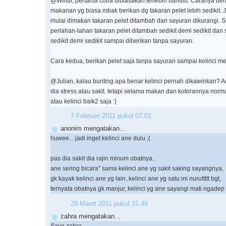
@Windi, pertama coba dibiasakan terlebih dahulu. Caranya beri 
makanan yg biasa mbak berikan dg takaran pelet lebih sedikit. 
mulai dimakan takaran pelet ditambah dan sayuran dikurangi. Se
perlahan-lahan takaran pelet ditambah sedikit demi sedikit dan
sedikit demi sedikit sampai diberikan tanpa sayuran.
Cara kedua, berikan pelet saja tanpa sayuran sampai kelinci 
@Julian, kalau bunting apa benar kelinci pernah dikawinkan?
dia stress atau sakit. tetapi selama makan dan kotorannya norm
atau kelinci baik2 saja :)
7 Februari 2011 pukul 07.01
anonim mengatakan...
huwee... jadi inget kelinci ane dulu ;(
pas dia sakit dia rajin minum obatnya..
ane sering bicara'' sama kelinci ane yg sakit saking sayangnya,
gk kayak kelinci ane yg lain, kelinci ane yg satu ini nuruttttt bgt,
ternyata obatnya gk manjur, kelinci yg ane sayangi mati ngadep
29 Maret 2011 pukul 15.49
zahra mengatakan...