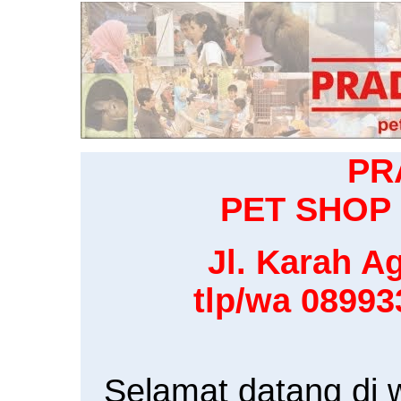
PR
PET SHOP 
Jl. Karah Ag
tlp/wa 0899
Selamat datang di 