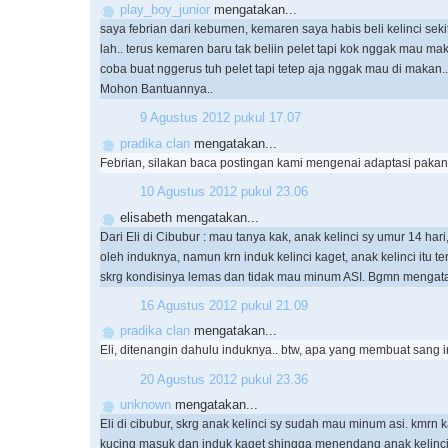
play_boy_junior
mengatakan...
saya febrian dari kebumen, kemaren saya habis beli kelinci sek
lah.. terus kemaren baru tak beliin pelet tapi kok nggak mau ma
coba buat nggerus tuh pelet tapi tetep aja nggak mau di makan..
Mohon Bantuannya..
9 Agustus 2012 pukul 17.07
pradika clan
mengatakan...
Febrian, silakan baca postingan kami mengenai adaptasi pakan 
10 Agustus 2012 pukul 23.06
elisabeth mengatakan...
Dari Eli di Cibubur : mau tanya kak, anak kelinci sy umur 14 hari
oleh induknya, namun krn induk kelinci kaget, anak kelinci itu te
skrg kondisinya lemas dan tidak mau minum ASI. Bgmn mengata
16 Agustus 2012 pukul 21.09
pradika clan
mengatakan...
Eli, ditenangin dahulu induknya.. btw, apa yang membuat sang 
20 Agustus 2012 pukul 23.36
unknown
mengatakan...
Eli di cibubur, skrg anak kelinci sy sudah mau minum asi. kmrn k
kucing masuk dan induk kaget shingga menendang anak kelinc