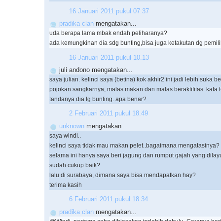
16 Januari 2011 pukul 07.37
pradika clan
mengatakan...
uda berapa lama mbak endah peliharanya?
ada kemungkinan dia sdg bunting,bisa juga ketakutan dg pemili
16 Januari 2011 pukul 10.13
juli andono mengatakan...
saya julian. kelinci saya (betina) kok akhir2 ini jadi lebih suka be
pojokan sangkarnya, malas makan dan malas beraktifitas. kata t
tandanya dia lg bunting. apa benar?
2 Februari 2011 pukul 18.49
unknown
mengatakan...
saya windi..
kelinci saya tidak mau makan pelet..bagaimana mengatasinya?
selama ini hanya saya beri jagung dan rumput gajah yang dilay
sudah cukup baik?
lalu di surabaya, dimana saya bisa mendapatkan hay?
terima kasih
6 Februari 2011 pukul 18.34
pradika clan
mengatakan...