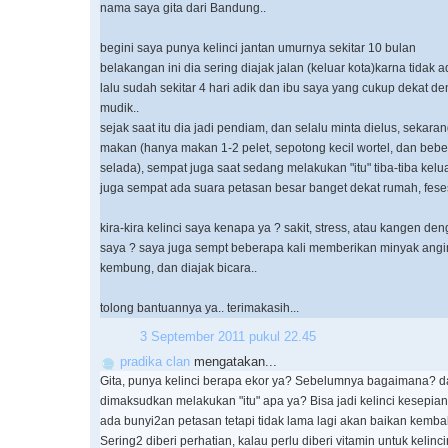
nama saya gita dari Bandung..
begini saya punya kelinci jantan umurnya sekitar 10 bulan
belakangan ini dia sering diajak jalan (keluar kota)karna tidak
lalu sudah sekitar 4 hari adik dan ibu saya yang cukup dekat d
mudik..
sejak saat itu dia jadi pendiam, dan selalu minta dielus, sekaran
makan (hanya makan 1-2 pelet, sepotong kecil wortel, dan beber
selada), sempat juga saat sedang melakukan "itu" tiba-tiba kelu
juga sempat ada suara petasan besar banget dekat rumah, feses
kira-kira kelinci saya kenapa ya ? sakit, stress, atau kangen de
saya ? saya juga sempt beberapa kali memberikan minyak angin 
kembung, dan diajak bicara..
tolong bantuannya ya.. terimakasih...
3 September 2011 pukul 22.45
pradika clan
mengatakan...
Gita, punya kelinci berapa ekor ya? Sebelumnya bagaimana? d
dimaksudkan melakukan "itu" apa ya? Bisa jadi kelinci kesepian
ada bunyi2an petasan tetapi tidak lama lagi akan baikan kembali
Sering2 diberi perhatian, kalau perlu diberi vitamin untuk kelincin