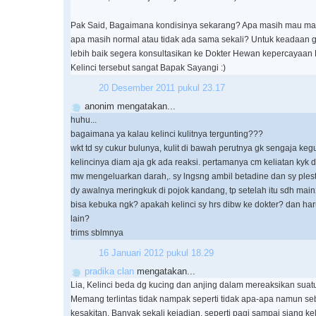
Pak Said, Bagaimana kondisinya sekarang? Apa masih mau m
apa masih normal atau tidak ada sama sekali? Untuk keadaan ge
lebih baik segera konsultasikan ke Dokter Hewan kepercayaan
Kelinci tersebut sangat Bapak Sayangi :)
20 Desember 2011 pukul 23.17
anonim mengatakan...
huhu...
bagaimana ya kalau kelinci kulitnya tergunting???
wkt td sy cukur bulunya, kulit di bawah perutnya gk sengaja kegu
kelincinya diam aja gk ada reaksi. pertamanya cm keliatan kyk d
mw mengeluarkan darah,. sy lngsng ambil betadine dan sy plest
dy awalnya meringkuk di pojok kandang, tp setelah itu sdh main2
bisa kebuka ngk? apakah kelinci sy hrs dibw ke dokter? dan har
lain?
trims sblmnya
16 Januari 2012 pukul 18.29
pradika clan
mengatakan...
Lia, Kelinci beda dg kucing dan anjing dalam mereaksikan suatu
Memang terlintas tidak nampak seperti tidak apa-apa namun se
kesakitan. Banyak sekali kejadian, seperti pagi sampai siang kel