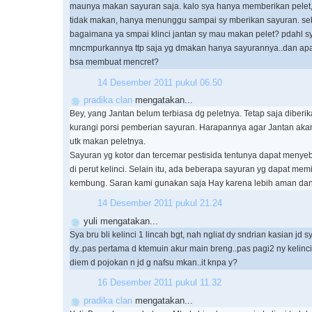
maunya makan sayuran saja. kalo sya hanya memberikan pelet, 
tidak makan, hanya menunggu sampai sy mberikan sayuran. se
bagaimana ya smpai klinci jantan sy mau makan pelet? pdahl s
mncmpurkannya ttp saja yg dmakan hanya sayurannya..dan ap
bsa membuat mencret?
14 Desember 2011 pukul 06.50
pradika clan
mengatakan...
Bey, yang Jantan belum terbiasa dg peletnya. Tetap saja diberi
kurangi porsi pemberian sayuran. Harapannya agar Jantan aka
utk makan peletnya.
Sayuran yg kotor dan tercemar pestisida tentunya dapat men
di perut kelinci. Selain itu, ada beberapa sayuran yg dapat mem
kembung. Saran kami gunakan saja Hay karena lebih aman dan h
14 Desember 2011 pukul 21.24
yuli mengatakan...
Sya bru bli kelinci 1 lincah bgt, nah ngliat dy sndrian kasian jd s
dy..pas pertama d ktemuin akur main breng..pas pagi2 ny kelinc
diem d pojokan n jd g nafsu mkan..it knpa y?
16 Desember 2011 pukul 11.32
pradika clan
mengatakan...