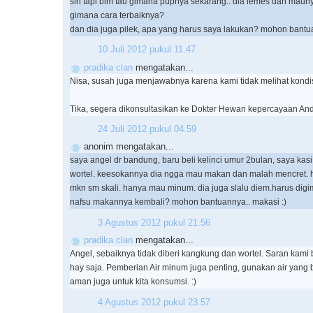
sih tapi blm tau gimana pupnya sekarang.. dia lemes dan maun
gimana cara terbaiknya?
dan dia juga pilek, apa yang harus saya lakukan? mohon bantua
10 Juli 2012 pukul 11.47
pradika clan
mengatakan...
Nisa, susah juga menjawabnya karena kami tidak melihat kondis
Tika, segera dikonsultasikan ke Dokter Hewan kepercayaan And
24 Juli 2012 pukul 04.59
anonim mengatakan...
saya angel dr bandung, baru beli kelinci umur 2bulan, saya ka
wortel. keesokannya dia ngga mau makan dan malah mencret. ha
mkn sm skali. hanya mau minum. dia juga slalu diem.harus digi
nafsu makannya kembali? mohon bantuannya.. makasi :)
3 Agustus 2012 pukul 21.56
pradika clan
mengatakan...
Angel, sebaiknya tidak diberi kangkung dan wortel. Saran kami 
hay saja. Pemberian Air minum juga penting, gunakan air yang 
aman juga untuk kita konsumsi. :)
4 Agustus 2012 pukul 23.57