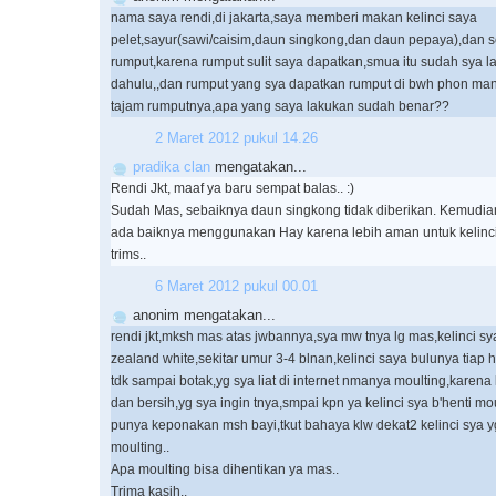
nama saya rendi,di jakarta,saya memberi makan kelinci saya
pelet,sayur(sawi/caisim,daun singkong,dan daun pepaya),dan se
rumput,karena rumput sulit saya dapatkan,smua itu sudah sya la
dahulu,,dan rumput yang sya dapatkan rumput di bwh phon mang
tajam rumputnya,apa yang saya lakukan sudah benar??
2 Maret 2012 pukul 14.26
pradika clan
mengatakan...
Rendi Jkt, maaf ya baru sempat balas.. :)
Sudah Mas, sebaiknya daun singkong tidak diberikan. Kemudia
ada baiknya menggunakan Hay karena lebih aman untuk kelinci
trims..
6 Maret 2012 pukul 00.01
anonim mengatakan...
rendi jkt,mksh mas atas jwbannya,sya mw tnya lg mas,kelinci sy
zealand white,sekitar umur 3-4 blnan,kelinci saya bulunya tiap ha
tdk sampai botak,yg sya liat di internet nmanya moulting,karena kl
dan bersih,yg sya ingin tnya,smpai kpn ya kelinci sya b'henti m
punya keponakan msh bayi,tkut bahaya klw dekat2 kelinci sya 
moulting..
Apa moulting bisa dihentikan ya mas..
Trima kasih..