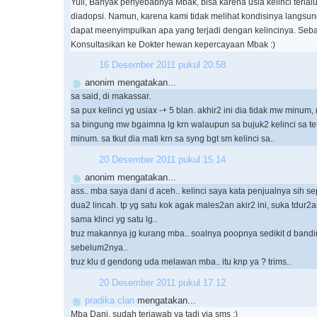
Yuli, Banyak penyebabnya Mbak, bisa karena usia kelinci terlal
diadopsi. Namun, karena kami tidak melihat kondisinya langsung
dapat meenyimpulkan apa yang terjadi dengan kelincinya. Seb
Konsultasikan ke Dokter hewan kepercayaan Mbak :)
16 Desember 2011 pukul 20.58
anonim mengatakan...
sa said, di makassar.
sa pux kelinci yg usiax -+ 5 blan. akhir2 ini dia tidak mw minum,
sa bingung mw bgaimna lg krn walaupun sa bujuk2 kelinci sa te
minum. sa tkut dia mati krn sa syng bgt sm kelinci sa..
20 Desember 2011 pukul 15.14
anonim mengatakan...
ass.. mba saya dani d aceh.. kelinci saya kata penjualnya sih s
dua2 lincah. tp yg satu kok agak males2an akir2 ini, suka tdur2
sama klinci yg satu lg..
truz makannya jg kurang mba.. soalnya poopnya sedikit d band
sebelum2nya..
truz klu d gendong uda melawan mba.. itu knp ya ? trims..
20 Desember 2011 pukul 17.12
pradika clan
mengatakan...
Mba Dani, sudah terjawab ya tadi via sms :)