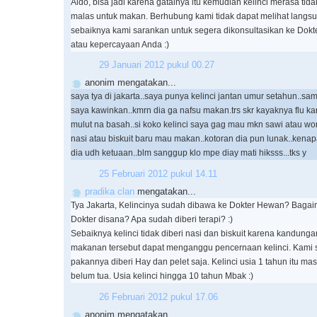
Aldo, bisa jadi karena gatalnya itu kemudian kelinci merasa ti
malas untuk makan. Berhubung kami tidak dapat melihat langsu
sebaiknya kami sarankan untuk segera dikonsultasikan ke Dokt
atau kepercayaan Anda :)
29 Januari 2012 pukul 00.27
anonim mengatakan...
saya tya di jakarta..saya punya kelinci jantan umur setahun..sam
saya kawinkan..kmrn dia ga nafsu makan.trs skr kayaknya flu 
mulut na basah..si koko kelinci saya gag mau mkn sawi atau wor
nasi atau biskuit baru mau makan..kotoran dia pun lunak..kenapa
dia udh ketuaan..blm sanggup klo mpe diay mati hiksss...tks y
25 Februari 2012 pukul 14.11
pradika clan
mengatakan...
Tya Jakarta, Kelincinya sudah dibawa ke Dokter Hewan? Baga
Dokter disana? Apa sudah diberi terapi? :)
Sebaiknya kelinci tidak diberi nasi dan biskuit karena kandung
makanan tersebut dapat menganggu pencernaan kelinci. Kami 
pakannya diberi Hay dan pelet saja. Kelinci usia 1 tahun itu ma
belum tua. Usia kelinci hingga 10 tahun Mbak :)
26 Februari 2012 pukul 17.06
anonim mengatakan...