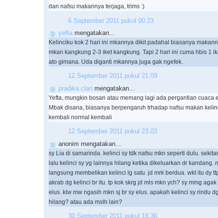
dan nafsu makannya terjaga, trims :)
6 September 2011 pukul 00.23
yefta
mengatakan...
Kelinciku kok 2 hari ini mkannya dikit padahal biasanya makann
mkan kangkung 2-3 iket kangkung. Tapi 2 hari ini cuma hbis 1 ika
ato gimana. Uda diganti mkannya juga gak ngefek.
12 September 2011 pukul 21.09
pradika clan
mengatakan...
Yefta, mungkin bosan atau memang lagi ada pergantian cuaca e
Mbak disana, biasanya berpengaruh trhadap nafsu makan kelinc
kembali normal kembali
12 September 2011 pukul 23.03
anonim mengatakan...
sy Lia di samarinda. kelinci sy tdk nafsu mkn seperti dulu. sekit
lalu kelinci sy yg lainnya hilang ketika dikeluarkan dr kandang.
langsung membelikan kelinci lg satu. jd mrk berdua. wkt itu dy t
akrab dg kelinci br itu. tp kok skrg jd mls mkn ych? sy mmg aga
elus. klw mw ngasih mkn sj br sy elus. apakah kelinci sy rindu 
hilang? atau ada mslh lain?
30 September 2011 pukul 18.36