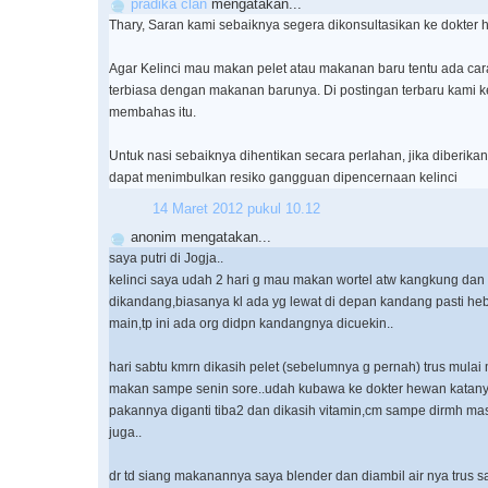
pradika clan
mengatakan...
Thary, Saran kami sebaiknya segera dikonsultasikan ke dokter 
Agar Kelinci mau makan pelet atau makanan baru tentu ada cara
terbiasa dengan makanan barunya. Di postingan terbaru kami k
membahas itu.
Untuk nasi sebaiknya dihentikan secara perlahan, jika diberika
dapat menimbulkan resiko gangguan dipencernaan kelinci
14 Maret 2012 pukul 10.12
anonim mengatakan...
saya putri di Jogja..
kelinci saya udah 2 hari g mau makan wortel atw kangkung dan 
dikandang,biasanya kl ada yg lewat di depan kandang pasti he
main,tp ini ada org didpn kandangnya dicuekin..
hari sabtu kmrn dikasih pelet (sebelumnya g pernah) trus mula
makan sampe senin sore..udah kubawa ke dokter hewan katany
pakannya diganti tiba2 dan dikasih vitamin,cm sampe dirmh m
juga..
dr td siang makanannya saya blender dan diambil air nya trus s