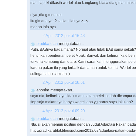
mau, tapi kl dikasih wortel atau kangkung biasa dia g mau maka
oiya,,dia g mencret..
itu gimana yah? kasian liatnya >_<
mohon info nya
2 April 2012 pukul 16.43
pradika clan
mengatakan...
Putri, BABnya bagaimana? Normal atau tidak BAB sama sekali
hentinkan pemberian pelet Mbak. Banyak dari kelinci jika diber
terkena kembung dan diare. Kami sarankan menggunakan pelet
karena pakan itu yang terbaik dan aman untuk kelinci. Wortel b
selingan atau camilan :)
2 April 2012 pukul 18.51
anonim mengatakan...
saya nta, kelinci saya tidak mau makan pelet. sudah dicampur d
ttep saja makannya hanya wortel. apa yg harus saya lakukan?
4 April 2012 pukul 09.20
pradika clan
mengatakan...
Nta, silakan menuju posting dengan Judul Adaptasi Pakan pada K
http://pradikarabbit.blogspot.com/2012/02/adaptasi-pakan-pada-