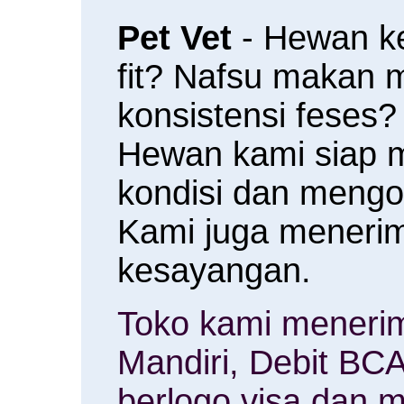
Pet Vet
- Hewan k
fit? Nafsu makan
konsistensi feses?
Hewan kami siap 
kondisi dan meng
Kami juga menerim
kesayangan.
Toko kami menerim
Mandiri, Debit BCA
berlogo visa dan m