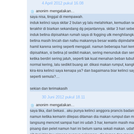
4 April 2012 pukul 16.08
anonim mengatakan...
saya nisa, tinggal di mempawah.
induk kelinci saya skitar 2 bulan yg lalu melahirkan, kemudian s
terakhir di biarkan sekandang dg pejantannya. skitar 3 hari se
induk betina dipisahkan rumah saya di fogging utk menghilangk
betina masih lincah dan nafsu makannya besar waktu dipindahk
hamil karena sering seperti menggali. namun beberapa hari ke
dipisahkan, si betina jd sedikit makan, sering menunduk dan se
ketika berdiri sering jatuh, seperti tak kuat menahan beban tub
normal kering, lalu sedikit buang air. dikasi makan rumput, kang
kira-kira kelinci saya kenapa ya? dan bagaimana biar kelinci sa
seperti semula?....
sekian dan terimakasih
30 Juni 2012 pukul 18.11
anonim mengatakan...
saya tika, dari bekasi.. aku punya kelinci anggora prancis bad
namun ketika kemarin dilepas ditaman dia makan rumput dan 
langsung mencret sampai hari ini udah 3 har, kemarin masih 
pisang dan pelet namun hari ini belum sama sekali makan. udah