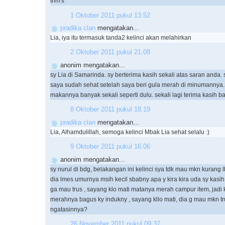
trim's
1 Oktober 2011 pukul 13.52
pradika clan
mengatakan...
Lia, iya itu termasuk tanda2 kelinci akan melahirkan
2 Oktober 2011 pukul 21.08
anonim mengatakan...
sy Lia di Samarinda. sy berterima kasih sekali atas saran anda. 
saya sudah sehat setelah saya beri gula merah di minumannya.
makannya banyak sekali seperti dulu. sekali lagi terima kasih b
8 Oktober 2011 pukul 18.19
pradika clan
mengatakan...
Lia, Alhamdulillah, semoga kelinci Mbak Lia sehat selalu :)
9 Oktober 2011 pukul 16.06
anonim mengatakan...
sy nurul di bdg, belakangan ini kelinci sya tdk mau mkn kurang l
dia lmes umurnya msih kecil sbabny apa y kira kira uda sy kasih
ga mau trus , sayang klo mati matanya merah campur item, jadi k
merahnya bagus ky indukny , sayang kllo mati, dia g mau mkn tr
ngatasinnya?
26 November 2011 pukul 09.37