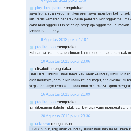
4 Agustus 2012 pukul 23.57
play_boy_junior
mengatakan...
saya febrian dari kebumen, kemaren saya habis beli kelinci sek
lah.. terus kemaren baru tak beliin pelet tapi kok nggak mau ma
coba buat nggerus tuh pelet tapi tetep aja nggak mau di makan..
Mohon Bantuannya..
9 Agustus 2012 pukul 17.07
pradika clan
mengatakan...
Febrian, silakan baca postingan kami mengenai adaptasi pakan 
10 Agustus 2012 pukul 23.06
elisabeth mengatakan...
Dari Eli di Cibubur : mau tanya kak, anak kelinci sy umur 14 hari
oleh induknya, namun krn induk kelinci kaget, anak kelinci itu te
skrg kondisinya lemas dan tidak mau minum ASI. Bgmn mengata
16 Agustus 2012 pukul 21.09
pradika clan
mengatakan...
Eli, ditenangin dahulu induknya.. btw, apa yang membuat sang 
20 Agustus 2012 pukul 23.36
unknown
mengatakan...
Eli di cibubur, skrg anak kelinci sy sudah mau minum asi. kmrn k