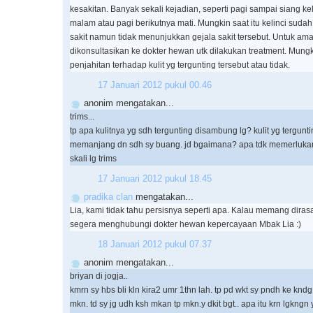
kesakitan. Banyak sekali kejadian, seperti pagi sampai siang kel
malam atau pagi berikutnya mati. Mungkin saat itu kelinci sud
sakit namun tidak menunjukkan gejala sakit tersebut. Untuk a
dikonsultasikan ke dokter hewan utk dilakukan treatment. Mungk
penjahitan terhadap kulit yg tergunting tersebut atau tidak.
17 Januari 2012 pukul 00.46
anonim mengatakan...
trims...
tp apa kulitnya yg sdh tergunting disambung lg? kulit yg terguntin
memanjang dn sdh sy buang. jd bgaimana? apa tdk memerlukan k
skali lg trims
17 Januari 2012 pukul 18.45
pradika clan
mengatakan...
Lia, kami tidak tahu persisnya seperti apa. Kalau memang diras
segera menghubungi dokter hewan kepercayaan Mbak Lia :)
18 Januari 2012 pukul 07.37
anonim mengatakan...
briyan di jogja..
kmrn sy hbs bli kln kira2 umr 1thn lah. tp pd wkt sy pndh ke knd
mkn. td sy jg udh ksh mkan tp mkn.y dkit bgt.. apa itu krn lgkngn 