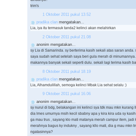
trim's
1 Oktober 2011 pukul 13.52
pradika clan
mengatakan...
Lia, iya itu termasuk tanda2 kelinci akan melahirkan
2 Oktober 2011 pukul 21.08
anonim mengatakan...
sy Lia di Samarinda. sy berterima kasih sekali atas saran anda. 
saya sudah sehat setelah saya beri gula merah di minumannya.
makannya banyak sekali seperti dulu. sekali lagi terima kasih b
8 Oktober 2011 pukul 18.19
pradika clan
mengatakan...
Lia, Alhamdulillah, semoga kelinci Mbak Lia sehat selalu :)
9 Oktober 2011 pukul 16.06
anonim mengatakan...
sy nurul di bdg, belakangan ini kelinci sya tdk mau mkn kurang l
dia lmes umurnya msih kecil sbabny apa y kira kira uda sy kasih
ga mau trus , sayang klo mati matanya merah campur item, jadi k
merahnya bagus ky indukny , sayang kllo mati, dia g mau mkn tr
ngatasinnya?