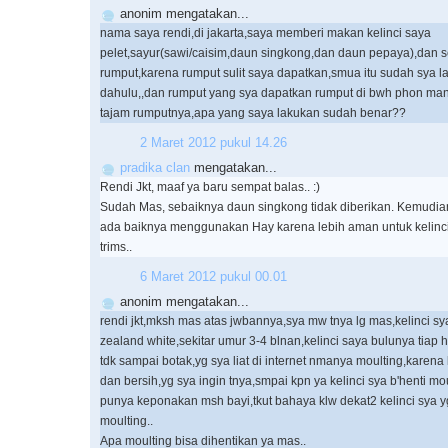
anonim mengatakan...
nama saya rendi,di jakarta,saya memberi makan kelinci saya
pelet,sayur(sawi/caisim,daun singkong,dan daun pepaya),dan se
rumput,karena rumput sulit saya dapatkan,smua itu sudah sya la
dahulu,,dan rumput yang sya dapatkan rumput di bwh phon mang
tajam rumputnya,apa yang saya lakukan sudah benar??
2 Maret 2012 pukul 14.26
pradika clan
mengatakan...
Rendi Jkt, maaf ya baru sempat balas.. :)
Sudah Mas, sebaiknya daun singkong tidak diberikan. Kemudia
ada baiknya menggunakan Hay karena lebih aman untuk kelinci
trims..
6 Maret 2012 pukul 00.01
anonim mengatakan...
rendi jkt,mksh mas atas jwbannya,sya mw tnya lg mas,kelinci sy
zealand white,sekitar umur 3-4 blnan,kelinci saya bulunya tiap ha
tdk sampai botak,yg sya liat di internet nmanya moulting,karena kl
dan bersih,yg sya ingin tnya,smpai kpn ya kelinci sya b'henti m
punya keponakan msh bayi,tkut bahaya klw dekat2 kelinci sya 
moulting..
Apa moulting bisa dihentikan ya mas..