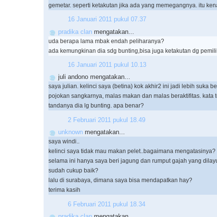
gemetar. seperti ketakutan jika ada yang memegangnya. itu ke
16 Januari 2011 pukul 07.37
pradika clan
mengatakan...
uda berapa lama mbak endah peliharanya?
ada kemungkinan dia sdg bunting,bisa juga ketakutan dg pemili
16 Januari 2011 pukul 10.13
juli andono mengatakan...
saya julian. kelinci saya (betina) kok akhir2 ini jadi lebih suka be
pojokan sangkarnya, malas makan dan malas beraktifitas. kata t
tandanya dia lg bunting. apa benar?
2 Februari 2011 pukul 18.49
unknown
mengatakan...
saya windi..
kelinci saya tidak mau makan pelet..bagaimana mengatasinya?
selama ini hanya saya beri jagung dan rumput gajah yang dilay
sudah cukup baik?
lalu di surabaya, dimana saya bisa mendapatkan hay?
terima kasih
6 Februari 2011 pukul 18.34
pradika clan
mengatakan...