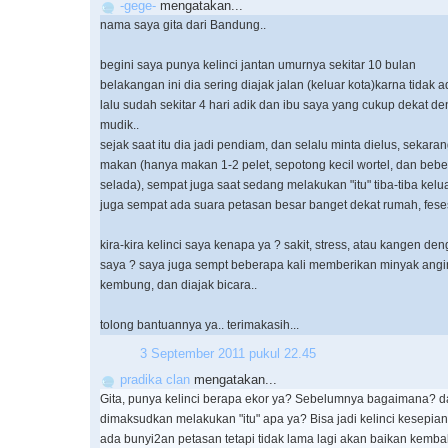
-gege-
mengatakan...
nama saya gita dari Bandung..
begini saya punya kelinci jantan umurnya sekitar 10 bulan
belakangan ini dia sering diajak jalan (keluar kota)karna tidak
lalu sudah sekitar 4 hari adik dan ibu saya yang cukup dekat d
mudik..
sejak saat itu dia jadi pendiam, dan selalu minta dielus, sekaran
makan (hanya makan 1-2 pelet, sepotong kecil wortel, dan beber
selada), sempat juga saat sedang melakukan "itu" tiba-tiba kelu
juga sempat ada suara petasan besar banget dekat rumah, feses
kira-kira kelinci saya kenapa ya ? sakit, stress, atau kangen de
saya ? saya juga sempt beberapa kali memberikan minyak angin 
kembung, dan diajak bicara..
tolong bantuannya ya.. terimakasih...
3 September 2011 pukul 22.45
pradika clan
mengatakan...
Gita, punya kelinci berapa ekor ya? Sebelumnya bagaimana? d
dimaksudkan melakukan "itu" apa ya? Bisa jadi kelinci kesepian
ada bunyi2an petasan tetapi tidak lama lagi akan baikan kembali