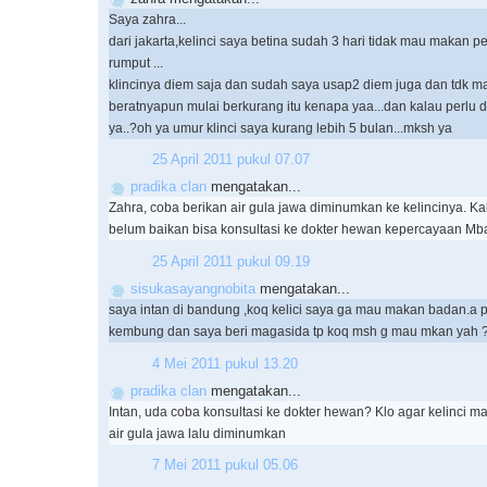
Saya zahra...
dari jakarta,kelinci saya betina sudah 3 hari tidak mau makan pe
rumput ...
klincinya diem saja dan sudah saya usap2 diem juga dan tdk 
beratnyapun mulai berkurang itu kenapa yaa...dan kalau perlu d
ya..?oh ya umur klinci saya kurang lebih 5 bulan...mksh ya
25 April 2011 pukul 07.07
pradika clan
mengatakan...
Zahra, coba berikan air gula jawa diminumkan ke kelincinya. K
belum baikan bisa konsultasi ke dokter hewan kepercayaan Mba
25 April 2011 pukul 09.19
sisukasayangnobita
mengatakan...
saya intan di bandung ,koq kelici saya ga mau makan badan.a pa
kembung dan saya beri magasida tp koq msh g mau mkan yah
4 Mei 2011 pukul 13.20
pradika clan
mengatakan...
Intan, uda coba konsultasi ke dokter hewan? Klo agar kelinci 
air gula jawa lalu diminumkan
7 Mei 2011 pukul 05.06