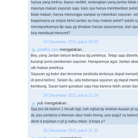
hanya yang betina, itupun sedikit, sedangkan yang jantan tida
maunya makan sayuran saja. kalo sya hanya memberikan pelet, 
tidak makan, hanya menunggu sampai sy mberikan sayuran. se
bagaimana ya smpai klinci jantan sy mau makan pelet? pdahl s
mncmpurkannya ttp saja yg dmakan hanya sayurannya..dan ap
bsa membuat mencret?
14 Desember 2011 pukul 06.50
pradika clan
mengatakan...
Bey, yang Jantan belum terbiasa dg peletnya. Tetap saja diberi
kurangi porsi pemberian sayuran. Harapannya agar Jantan aka
utk makan peletnya.
Sayuran yg kotor dan tercemar pestisida tentunya dapat men
di perut kelinci. Selain itu, ada beberapa sayuran yg dapat mem
kembung. Saran kami gunakan saja Hay karena lebih aman dan h
14 Desember 2011 pukul 21.24
yuli mengatakan...
Sya bru bli kelinci 1 lincah bgt, nah ngliat dy sndrian kasian jd s
dy..pas pertama d ktemuin akur main breng..pas pagi2 ny kelinc
diem d pojokan n jd g nafsu mkan..it knpa y?
16 Desember 2011 pukul 11.32