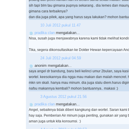
sih tapi blm tau gimana pupnya sekarang.. dia lemes dan maun
gimana cara terbaiknya?
dan dia juga pilek, apa yang harus saya lakukan? mohon bantua
10 Juli 2012 pukul 11.47
pradika clan
mengatakan...
Nisa, susah juga menjawabnya karena kami tidak melihat kondis
Tika, segera dikonsultasikan ke Dokter Hewan kepercayaan And
24 Juli 2012 pukul 04.59
anonim mengatakan...
saya angel dr bandung, baru beli kelinci umur 2bulan, saya ka
wortel. keesokannya dia ngga mau makan dan malah mencret. ha
mkn sm skali. hanya mau minum. dia juga slalu diem.harus digi
nafsu makannya kembali? mohon bantuannya.. makasi :)
3 Agustus 2012 pukul 21.56
pradika clan
mengatakan...
Angel, sebaiknya tidak diberi kangkung dan wortel. Saran kami 
hay saja. Pemberian Air minum juga penting, gunakan air yang 
aman juga untuk kita konsumsi. :)