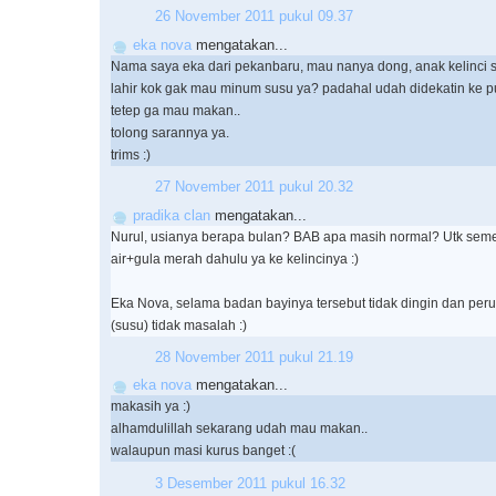
26 November 2011 pukul 09.37
eka nova
mengatakan...
Nama saya eka dari pekanbaru, mau nanya dong, anak kelinci 
lahir kok gak mau minum susu ya? padahal udah didekatin ke pu
tetep ga mau makan..
tolong sarannya ya.
trims :)
27 November 2011 pukul 20.32
pradika clan
mengatakan...
Nurul, usianya berapa bulan? BAB apa masih normal? Utk seme
air+gula merah dahulu ya ke kelincinya :)
Eka Nova, selama badan bayinya tersebut tidak dingin dan perutn
(susu) tidak masalah :)
28 November 2011 pukul 21.19
eka nova
mengatakan...
makasih ya :)
alhamdulillah sekarang udah mau makan..
walaupun masi kurus banget :(
3 Desember 2011 pukul 16.32