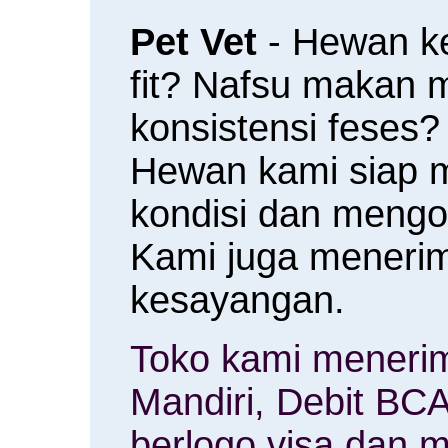
Pet Vet
- Hewan k
fit? Nafsu makan
konsistensi feses?
Hewan kami siap 
kondisi dan meng
Kami juga menerim
kesayangan.
Toko kami menerim
Mandiri, Debit BCA
berlogo visa dan m