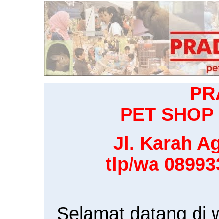
PR
PET SHOP 
Jl. Karah Ag
tlp/wa 0899
Selamat datang di 