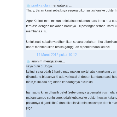
pradika clan
mengatakan...
Thary, Saran kami sebaiknya segera dikonsultasikan ke dokter 
Agar Kelinci mau makan pelet atau makanan baru tentu ada cara
terbiasa dengan makanan barunya. Di postingan terbaru kami k
membahas itu.
Untuk nasi sebaiknya dihentikan secara perlahan, jika diberika
dapat menimbulkan resiko gangguan dipencernaan kelinci
14 Maret 2012 pukul 10.12
anonim mengatakan...
saya putri di Jogja..
kelinci saya udah 2 hari g mau makan wortel atw kangkung dan 
dikandang,biasanya kl ada yg lewat di depan kandang pasti he
main,tp ini ada org didpn kandangnya dicuekin..
hari sabtu kmrn dikasih pelet (sebelumnya g pernah) trus mula
makan sampe senin sore..udah kubawa ke dokter hewan katany
pakannya diganti tiba2 dan dikasih vitamin,cm sampe dirmh m
juga..