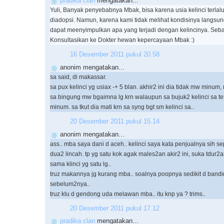
pradika clan
mengatakan...
Yuli, Banyak penyebabnya Mbak, bisa karena usia kelinci terlal
diadopsi. Namun, karena kami tidak melihat kondisinya langsung
dapat meenyimpulkan apa yang terjadi dengan kelincinya. Seb
Konsultasikan ke Dokter hewan kepercayaan Mbak :)
16 Desember 2011 pukul 20.58
anonim mengatakan...
sa said, di makassar.
sa pux kelinci yg usiax -+ 5 blan. akhir2 ini dia tidak mw minum,
sa bingung mw bgaimna lg krn walaupun sa bujuk2 kelinci sa te
minum. sa tkut dia mati krn sa syng bgt sm kelinci sa..
20 Desember 2011 pukul 15.14
anonim mengatakan...
ass.. mba saya dani d aceh.. kelinci saya kata penjualnya sih s
dua2 lincah. tp yg satu kok agak males2an akir2 ini, suka tdur2
sama klinci yg satu lg..
truz makannya jg kurang mba.. soalnya poopnya sedikit d band
sebelum2nya..
truz klu d gendong uda melawan mba.. itu knp ya ? trims..
20 Desember 2011 pukul 17.12
pradika clan
mengatakan...