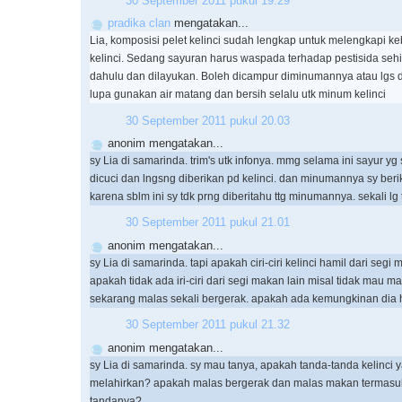
30 September 2011 pukul 19.29
pradika clan
mengatakan...
Lia, komposisi pelet kelinci sudah lengkap untuk melengkapi ke
kelinci. Sedang sayuran harus waspada terhadap pestisida seh
dahulu dan dilayukan. Boleh dicampur diminumannya atau lgs 
lupa gunakan air matang dan bersih selalu utk minum kelinci
30 September 2011 pukul 20.03
anonim mengatakan...
sy Lia di samarinda. trim's utk infonya. mmg selama ini sayur yg 
dicuci dan lngsng diberikan pd kelinci. dan minumannya sy beri
karena sblm ini sy tdk prng diberitahu ttg minumannya. sekali lg 
30 September 2011 pukul 21.01
anonim mengatakan...
sy Lia di samarinda. tapi apakah ciri-ciri kelinci hamil dari segi
apakah tidak ada iri-ciri dari segi makan lain misal tidak mau m
sekarang malas sekali bergerak. apakah ada kemungkinan dia h
30 September 2011 pukul 21.32
anonim mengatakan...
sy Lia di samarinda. sy mau tanya, apakah tanda-tanda kelinci
melahirkan? apakah malas bergerak dan malas makan termasuk
tandanya?