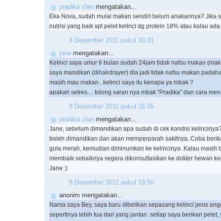
pradika clan
mengatakan...
Eka Nova, sudah mulai makan sendiri belum anakannya? Jika s
nutrisi yang baik spt pelet kelinci dg protein 18% atau kalau ada 
4 Desember 2011 pukul 00.01
jane
mengatakan...
Kelinci saya umur 6 bulan sudah 24jam tidak nafsu makan (makan
saya mandikan (dihairdrayer) dia jadi tidak nafsu makan padah
masih mau makan.. kelinci saya itu kenapa ya mbak ?
apakah setres.... tolong saran nya mbak "Pradika" dan cara me
8 Desember 2011 pukul 16.05
pradika clan
mengatakan...
Jane, sebelum dimandikan apa sudah di cek kondisi kelincinya? K
boleh dimandikan dan akan memperparah sakitnya. Coba berika
gula merah, kemudian diminumkan ke kelincinya. Kalau masih 
membaik sebaiknya segera dikonsultasikan ke dokter hewan k
Jane :)
8 Desember 2011 pukul 19.50
anonim mengatakan...
Nama saya Bey, saya baru dibelikan sepasang kelinci jenis ang
sepertinya lebih tua dari yang jantan. setiap saya berikan pele