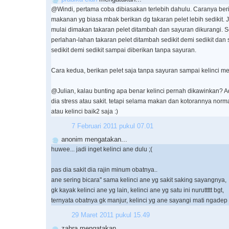
@Windi, pertama coba dibiasakan terlebih dahulu. Caranya beri 
makanan yg biasa mbak berikan dg takaran pelet lebih sedikit. 
mulai dimakan takaran pelet ditambah dan sayuran dikurangi. Se
perlahan-lahan takaran pelet ditambah sedikit demi sedikit dan
sedikit demi sedikit sampai diberikan tanpa sayuran.
Cara kedua, berikan pelet saja tanpa sayuran sampai kelinci 
@Julian, kalau bunting apa benar kelinci pernah dikawinkan?
dia stress atau sakit. tetapi selama makan dan kotorannya norm
atau kelinci baik2 saja :)
7 Februari 2011 pukul 07.01
anonim mengatakan...
huwee... jadi inget kelinci ane dulu ;(
pas dia sakit dia rajin minum obatnya..
ane sering bicara'' sama kelinci ane yg sakit saking sayangnya,
gk kayak kelinci ane yg lain, kelinci ane yg satu ini nuruttttt bgt,
ternyata obatnya gk manjur, kelinci yg ane sayangi mati ngadep
29 Maret 2011 pukul 15.49
zahra mengatakan...