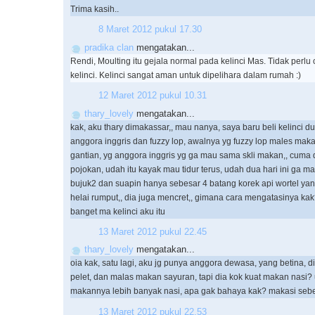
Trima kasih..
8 Maret 2012 pukul 17.30
pradika clan
mengatakan...
Rendi, Moulting itu gejala normal pada kelinci Mas. Tidak perl
kelinci. Kelinci sangat aman untuk dipelihara dalam rumah :)
12 Maret 2012 pukul 10.31
thary_lovely
mengatakan...
kak, aku thary dimakassar,, mau nanya, saya baru beli kelinci du
anggora inggris dan fuzzy lop, awalnya yg fuzzy lop males mak
gantian, yg anggora inggris yg ga mau sama skli makan,, cuma 
pojokan, udah itu kayak mau tidur terus, udah dua hari ini ga m
bujuk2 dan suapin hanya sebesar 4 batang korek api wortel ya
helai rumput,, dia juga mencret,, gimana cara mengatasinya ka
banget ma kelinci aku itu
13 Maret 2012 pukul 22.45
thary_lovely
mengatakan...
oia kak, satu lagi, aku jg punya anggora dewasa, yang betina,
pelet, dan malas makan sayuran, tapi dia kok kuat makan nasi?
makannya lebih banyak nasi, apa gak bahaya kak? makasi se
13 Maret 2012 pukul 22.53