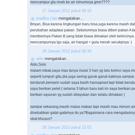
mencampur gla mrah ke air minumnya gmn????
27 Januari 2012 pukul 08.10
pradika clan
mengatakan...
Briyan, Bisa karena lingkungan baru bisa juga karena masih da
perubahan adaptasi pakan. Sebelumnya biasa diberi pakan A t
memberinya Pakan B yang tidak biasa dimakan oleh kelincinya.
mencampurnya lgs saja, air hangat + gula merah secukpnya :)
28 Januari 2012 pukul 00.34
aldo
mengatakan...
Aldo,Solo
malam mbak,saya mau tanya mulai 3 hari yg lalu kelinci saya m
seperti lumpuh gitu,dia juga sering garuk-garuk kakinya sampai
berdarah,kemarin sudah saya kasih hansaplast tapi tidak beru
saya berikan pelet ( selama 3 tahun baru kali ini saya berikan p
berikan sayuran yg sudah dilayukan dan selalu dimakan )
sampai sekarang,masih malas makan tapi masih mau minum ai
disebabkan gatal-gatalnya itu ya?Bagaimana cara mengatasin
obat khusus?
28 Januari 2012 pukul 22.03