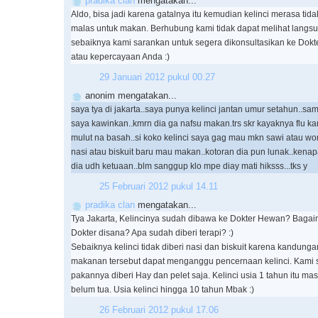
pradika clan
mengatakan...
Aldo, bisa jadi karena gatalnya itu kemudian kelinci merasa ti
malas untuk makan. Berhubung kami tidak dapat melihat langsu
sebaiknya kami sarankan untuk segera dikonsultasikan ke Dokt
atau kepercayaan Anda :)
29 Januari 2012 pukul 00.27
anonim mengatakan...
saya tya di jakarta..saya punya kelinci jantan umur setahun..sam
saya kawinkan..kmrn dia ga nafsu makan.trs skr kayaknya flu 
mulut na basah..si koko kelinci saya gag mau mkn sawi atau wor
nasi atau biskuit baru mau makan..kotoran dia pun lunak..kenapa
dia udh ketuaan..blm sanggup klo mpe diay mati hiksss...tks y
25 Februari 2012 pukul 14.11
pradika clan
mengatakan...
Tya Jakarta, Kelincinya sudah dibawa ke Dokter Hewan? Baga
Dokter disana? Apa sudah diberi terapi? :)
Sebaiknya kelinci tidak diberi nasi dan biskuit karena kandung
makanan tersebut dapat menganggu pencernaan kelinci. Kami 
pakannya diberi Hay dan pelet saja. Kelinci usia 1 tahun itu ma
belum tua. Usia kelinci hingga 10 tahun Mbak :)
26 Februari 2012 pukul 17.06