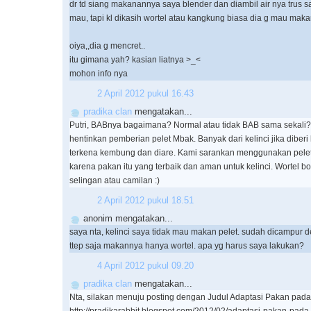
dr td siang makanannya saya blender dan diambil air nya trus s
mau, tapi kl dikasih wortel atau kangkung biasa dia g mau maka
oiya,,dia g mencret..
itu gimana yah? kasian liatnya >_<
mohon info nya
2 April 2012 pukul 16.43
pradika clan
mengatakan...
Putri, BABnya bagaimana? Normal atau tidak BAB sama sekali
hentinkan pemberian pelet Mbak. Banyak dari kelinci jika diber
terkena kembung dan diare. Kami sarankan menggunakan pelet
karena pakan itu yang terbaik dan aman untuk kelinci. Wortel b
selingan atau camilan :)
2 April 2012 pukul 18.51
anonim mengatakan...
saya nta, kelinci saya tidak mau makan pelet. sudah dicampur d
ttep saja makannya hanya wortel. apa yg harus saya lakukan?
4 April 2012 pukul 09.20
pradika clan
mengatakan...
Nta, silakan menuju posting dengan Judul Adaptasi Pakan pada K
http://pradikarabbit.blogspot.com/2012/02/adaptasi-pakan-pada-