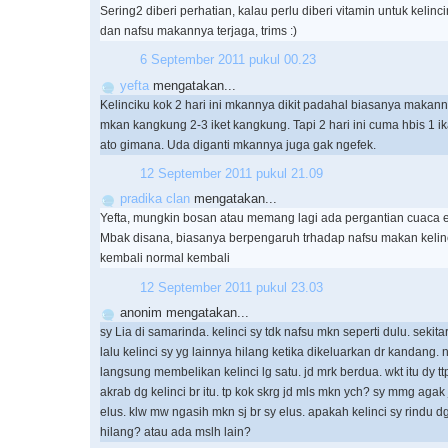
Sering2 diberi perhatian, kalau perlu diberi vitamin untuk kelincin
dan nafsu makannya terjaga, trims :)
6 September 2011 pukul 00.23
yefta
mengatakan...
Kelinciku kok 2 hari ini mkannya dikit padahal biasanya makann
mkan kangkung 2-3 iket kangkung. Tapi 2 hari ini cuma hbis 1 ika
ato gimana. Uda diganti mkannya juga gak ngefek.
12 September 2011 pukul 21.09
pradika clan
mengatakan...
Yefta, mungkin bosan atau memang lagi ada pergantian cuaca e
Mbak disana, biasanya berpengaruh trhadap nafsu makan kelinc
kembali normal kembali
12 September 2011 pukul 23.03
anonim mengatakan...
sy Lia di samarinda. kelinci sy tdk nafsu mkn seperti dulu. sekit
lalu kelinci sy yg lainnya hilang ketika dikeluarkan dr kandang.
langsung membelikan kelinci lg satu. jd mrk berdua. wkt itu dy t
akrab dg kelinci br itu. tp kok skrg jd mls mkn ych? sy mmg aga
elus. klw mw ngasih mkn sj br sy elus. apakah kelinci sy rindu 
hilang? atau ada mslh lain?