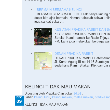
BERMAIN BERSAMA KELINCI
BERMAIN BERSAMA KELINCI Tak hanya kucing da
dapat kita ajak bermain. Namun, tahukah bahwa keli
juga sangat suka b...
KEGIATAN PRADIKA RABBIT DAN BAZ
KEGIATAN PRADIKA RABBIT DAN BAZ
Setelah Kami mampir ke Radio Trijaya
FM, kami juga melakukan berbagai pam
DENAH PRADIKA RABBIT
DENAH PRADIKA RABBIT Peternakan K
Jl. Karah Agung III no.14-16 Surabaya 
sederhana Kami, Silakan Klik gambar u
12.09.2010
KELINCI TIDAK MAU MAKAN
Diposting oleh
Pradika Clan
pukul
14.51
.
Label:
kelinci lucu
,
kelinci makan
,
malas makan
,
pradika rab
DEC
09
KELINCI TIDAK MAU MAKAN