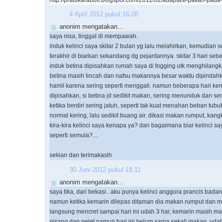
4 April 2012 pukul 16.08
anonim mengatakan...
saya nisa, tinggal di mempawah.
induk kelinci saya skitar 2 bulan yg lalu melahirkan, kemudian s
terakhir di biarkan sekandang dg pejantannya. skitar 3 hari se
induk betina dipisahkan rumah saya di fogging utk menghilangk
betina masih lincah dan nafsu makannya besar waktu dipindahk
hamil karena sering seperti menggali. namun beberapa hari ke
dipisahkan, si betina jd sedikit makan, sering menunduk dan se
ketika berdiri sering jatuh, seperti tak kuat menahan beban tub
normal kering, lalu sedikit buang air. dikasi makan rumput, kang
kira-kira kelinci saya kenapa ya? dan bagaimana biar kelinci sa
seperti semula?....
sekian dan terimakasih
30 Juni 2012 pukul 18.11
anonim mengatakan...
saya tika, dari bekasi.. aku punya kelinci anggora prancis bad
namun ketika kemarin dilepas ditaman dia makan rumput dan 
langsung mencret sampai hari ini udah 3 har, kemarin masih 
pisang dan pelet namun hari ini belum sama sekali makan. udah