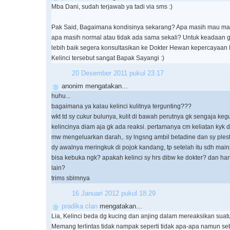
Mba Dani, sudah terjawab ya tadi via sms :)
Pak Said, Bagaimana kondisinya sekarang? Apa masih mau m
apa masih normal atau tidak ada sama sekali? Untuk keadaan ge
lebih baik segera konsultasikan ke Dokter Hewan kepercayaan
Kelinci tersebut sangat Bapak Sayangi :)
20 Desember 2011 pukul 23.17
anonim mengatakan...
huhu...
bagaimana ya kalau kelinci kulitnya tergunting???
wkt td sy cukur bulunya, kulit di bawah perutnya gk sengaja kegu
kelincinya diam aja gk ada reaksi. pertamanya cm keliatan kyk d
mw mengeluarkan darah,. sy lngsng ambil betadine dan sy plest
dy awalnya meringkuk di pojok kandang, tp setelah itu sdh main2
bisa kebuka ngk? apakah kelinci sy hrs dibw ke dokter? dan har
lain?
trims sblmnya
16 Januari 2012 pukul 18.29
pradika clan
mengatakan...
Lia, Kelinci beda dg kucing dan anjing dalam mereaksikan suatu
Memang terlintas tidak nampak seperti tidak apa-apa namun se